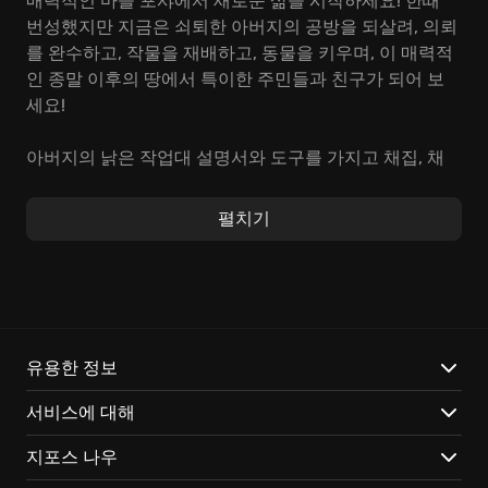
매력적인 마을 포샤에서 새로운 삶을 시작하세요! 한때
번성했지만 지금은 쇠퇴한 아버지의 공방을 되살려, 의뢰
를 완수하고, 작물을 재배하고, 동물을 키우며, 이 매력적
인 종말 이후의 땅에서 특이한 주민들과 친구가 되어 보
세요!
아버지의 낡은 작업대 설명서와 도구를 가지고 채집, 채
광, 제작을 통해 포샤 최고의 공방으로 거듭나야 합니다.
마을 사람들을 도와 마을을 재건하고 그 아래 깊숙이 숨
펼치기
겨진 비밀을 밝혀내세요.
My Time at Portia에서
나만의
독특한 이야기를 만들어 보세요.
이 게임은 농장 시뮬레이션 게임의 매력에 더해, 흥미로
운 어드벤처 요소까지 갖춰, 지루할 틈 없이 플레이할 수
있습니다. 폐허가 된 아버지의 공방을 최고의 공방으로
유용한 정보
'재건축'하는 여정은 몰입감 넘치는 경험을 선사합니다.
서비스에 대해
또한, 매력적인 포샤에서 특별한 '인간관계'를 형성하며
잊을 수 없는 추억을 만들 수 있습니다.
My Time at
지포스 나우
Portia에서
꿈꿔왔던 삶을 실현해보세요!