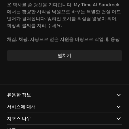
운 역사를 쓸 당신을 기다립니다! My Time At Sandrock
에서는 황량한 사막을 낙원으로 바꾸는 특별한 건설 어드
벤처가 펼쳐집니다. 잊혀진 도시를 되살릴 영웅이 되어,
희망의 불씨를 지펴 주세요.
채집, 채광, 사냥으로 얻은 자원을 바탕으로 작업대, 용광
로, 재봉틀은 물론 정원 가꾸기, 낚시 도구, 심지어는 열기
구까지 제작할 수 있습니다. 당신의 손길로 샌드록은 기
펼치기
적처럼 되살아납니다. 장인의 솜씨를 발휘하여 주민들의
삶을 풍요롭게 하고, 도시를 번영으로 이끄세요.
My Time At Sandrock에서는 다음과 같은 특별한 즐거움
을 만끽할 수 있습니다:
유용한 정보
나만의 개성, 나만의 공방:
100가지가 넘는 가구와 장식으
서비스에 대해
로 공방을 꾸미고, 농장과 목장을 건설하여 자원을 직접
생산할 수도 있습니다. 특별한 염색 시스템을 활용하여
지포스 나우
가구와 의상을 원하는 색상으로 물들여 보세요.