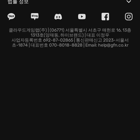
인연을 맺고, 사랑을 키우세요:
각자의 꿈과 고민을 가진
법률 정보
30명 이상의 캐릭터들과 친구가 되고, 데이트를 즐기며
로맨틱한 관계를 만들어갈 수 있습니다. 결혼 후에는 함
께 농사를 짓거나 아이를 키우는 특별한 경험도 기다리고
있습니다.
클라우드게임랩(주) | (06771) 서울특별시 서초구 매헌로 16, 13층
1313호(양재동, 하이브랜드) | 대표 이정우
액션과 전략이 만나는 전투:
다양한 무기를 사용하여 몬스
사업자등록번호 692-87-02865 | 통신판매신고 2023-서울서
터를 사냥하고, 숙련된 기술과 전략으로 강력한 보스에
초-1874 | 대표번호 070-8018-8828 | Email: help@gfn.co.kr
도전하세요. 전투 중 획득한 재료로 새로운 장비를 제작
하고, 캐릭터를 더욱 강력하게 성장시킬 수 있습니다.
지금 바로 My Time At Sandrock에서 잊을 수 없는 이야
기를 만들어가세요! 당신의 선택이 샌드록의 미래를 결정
합니다.