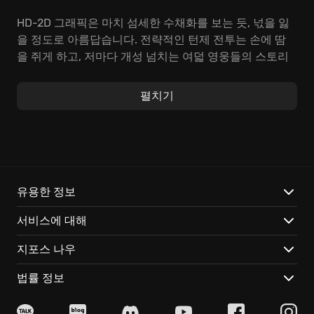
HD-2D 그래픽은 마치 섬세한 수채화를 보는 듯, 넋을 잃
을 정도로 아름답습니다. 전략적인 턴제 전투는 손에 땀
을 쥐게 하고, 저마다 개성 넘치는 여덟 영웅들의 스토리
는 깊은 몰입감을 선사하죠. PC에서도
콘솔 JRPG 특유
의 진한 감동
을 느껴보세요.
펼치기
OCTOPATH TRAVELER, 이 매력적인 요소들을 당신의 손
안에:
눈부신 HD-2D 세상에서 펼쳐지는 8인 8색의 드라마, 당
신의 손끝에서 새롭게 피어납니다.
유용한 정보
비밀스러운 과거와 특별한 능력을 지닌 영웅들. 그들의
서비스에 대해
여정을 따라, 당신만의 스토리를 써내려 가세요.
적의 빈틈을 노리는 '브레이크', 강력한 힘을 폭발시키는
지포스 나우
'부스트'! 쾌감 넘치는 전략 전투를 경험하세요.
망설이지 마세요! 지금 OCTOPATH TRAVELER의 문을 열
법률 정보
고, 잠자고 있던 당신의
최고의 모험심
을 깨워보세요!