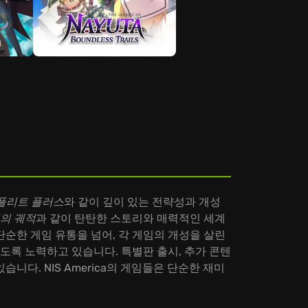
플리트 플러스
와 같이 깊이 있는 전략성과 개성
벽의 궤적
과 같이 탄탄한 스토리와 매력적인 세계
 단순한 게임 유통을 넘어, 각 게임의 개성을 살린
도록 노력하고 있습니다. 특별판 출시, 추가 콘텐
니다. NIS America의 게임들은 단순한 재미