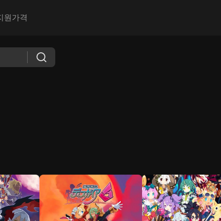
지원
가격