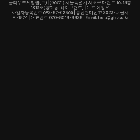
망설일 필요는 없습니다. 지금 바로 《The Legend of
클라우드게임랩(주) | (06771) 서울특별시 서초구 매헌로 16, 13층
1313호(양재동, 하이브랜드) | 대표 이정우
Heroes: Trails into Reverie》의 세계로 뛰어들어, 당신
사업자등록번호 692-87-02865 | 통신판매신고 2023-서울서
만의 영웅 서사를 완성하세요! 잊을 수 없는 감동과 흥분
초-1874 | 대표번호 070-8018-8828 | Email: help@gfn.co.kr
이 당신을 기다립니다.