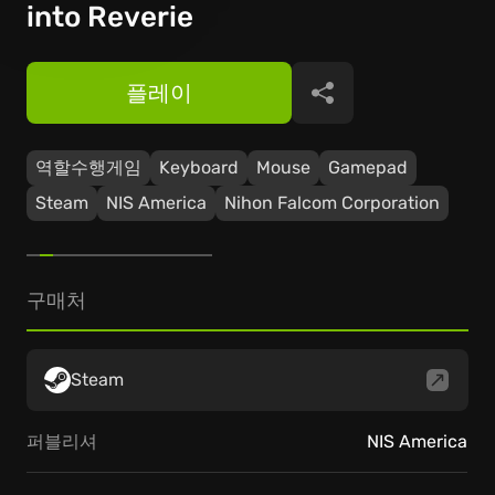
into Reverie
플레이
공유
역할수행게임
Keyboard
Mouse
Gamepad
Steam
NIS America
Nihon Falcom Corporation
구매처
Steam
퍼블리셔
NIS America