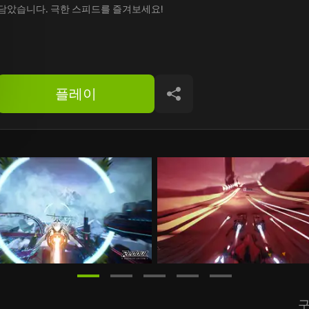
담았습니다. 극한 스피드를 즐겨보세요!
플레이
공유