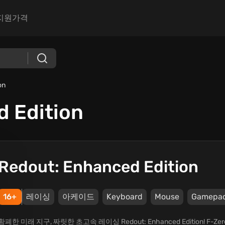
지원
가격
on
 Edition
Redout: Enhanced Edition
16+
레이싱
아케이드
Keyboard
Mouse
Gamepa
황폐한 미래 지구, 짜릿한 초고속 레이싱 Redout: Enhanced Edition! F-