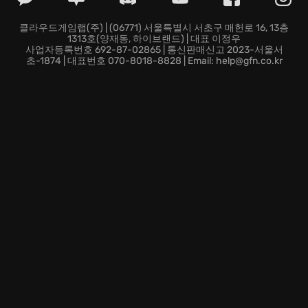
당신을 가로막겠지만, 좌절은 없습니다. 다양한 바이크를
완벽하게 마스터하고, 어떤 상황에서도 침착하게 대처하
클라우드게임랩(주) | (06771) 서울특별시 서초구 매헌로 16, 13층
1313호(양재동, 하이브랜드) | 대표 이정우
는 노련함으로 승리를 쟁취하세요. 쉽지 않다는 건 당연
사업자등록번호 692-87-02865 | 통신판매신고 2023-서울서
하겠죠? 하지만 어려움을 극복할수록 더욱 값진 보상이
초-1874 | 대표번호 070-8018-8828 | Email: help@gfn.co.kr
기다리고 있습니다!
변덕스러운 날씨 또한 레이스의 일부! 맑은 하늘에 갑자
기 쏟아지는 폭우, 그리고 언제 그랬냐는 듯 다시 나타나
는 눈부신 햇살. 변화무쌍한 날씨 속에서 펼쳐지는 레이
스는 손에 땀을 쥐게 하는 긴장감을 선사합니다. 예기치
못한 상황에 맞서 싸우고, 향상된 물리 엔진을 통해 젖은
노면과 마른 노면 모두에서 최고의 기량을 발휘해야 합니
다. RIDE 5가 제공하는 최첨단 라이딩 보조 장치를 활용
하여 레이싱 스킬을 더욱 끌어올리고, 정상을 향해 질주
하세요.
바이크 마니아의 개성은 바이크 그 자체만큼이나 차고에
서 드러나는 법! 나만의 개성을 담아, 세상에 단 하나뿐인