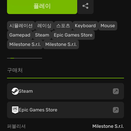
플레이
공유
시뮬레이션
레이싱
스포츠
Keyboard
Mouse
Gamepad
Steam
Epic Games Store
Milestone S.r.l.
Milestone S.r.l.
구매처
Steam
Epic Games Store
퍼블리셔
Milestone S.r.l.