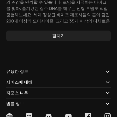
의 쾌감을 만끽할 수 있습니다. 로망을 자극하는 바이크
를 찾아, 숨겨왔던 질주 DNA를 깨우는 신형 모델도 직접
경험해보세요. 세계 정상급 바이크 제조사들의 혼이 담긴
200대 이상의 모터사이클, 그리고 35개 이상의 다채로운
트랙이 당신을 기다립니다. 온몸으로 전해지는 생생한 현
실감, RIDE 5에서 짜릿한 레이싱 세계에 흠뻑 빠져보세
펼치기
요.
진정한 승부는 속도 그 이상을 요구합니다. RIDE 5의 인
내력 모드에서는 끈기와 전략이 승패를 좌우하는 핵심 요
소입니다. 시간 압박은 잊고, 짜릿한 질주를 만끽하세요!
언제든 레이스를 멈추고 재정비 후 복귀할 수 있습니다.
유용한 정보
하지만 연료와 타이어 상태는 항상 주시해야 합니다. 한
서비스에 대해
순간의 방심이 뼈아픈 결과를 초래할 수 있다는 사실, 명
심하세요!
지포스 나우
이제 차고를 박차고 나가, 전설을 향한 질주를 시작하세
법률 정보
요. 새로운 커리어 모드에서 세계 최정상 레이서들을 꺾
고, 레이싱 역사의 한 페이지를 장식하세요! 실력자들이