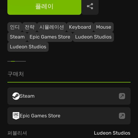
플레이
공유
인디
전략
시뮬레이션
Keyboard
Mouse
Steam
Epic Games Store
Ludeon Studios
Ludeon Studios
구매처
Steam
Epic Games Store
퍼블리셔
Ludeon Studios