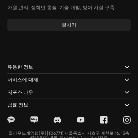
자원 관리, 정착민 통솔, 기술 개발, 방어 시설 구축…
RimWorld에서는 끊임없는 전략적 판단이 요구됩니다. 식
량 부족, 질병, 정신 질환, 맹수, 해적 등 다양한 위협에 맞
펼치기
서 싸우며, 정착민들의 생존과 번영을 위해 노력해야 합
니다. 특별한 기술을 연구하고, 새로운 건물을 건설하며,
정착지를 더욱 안전하고 효율적으로 운영하세요. 때로는
어려운 윤리적 선택에 직면하기도 합니다.
개성 강한 정착민:
각기 다른 배경과 능력을 지닌 정착민
유용한 정보
들의 이야기를 들어보세요. 그들의 개성을 존중하고, 잠
서비스에 대해
재력을 이끌어내어, 정착지를 위한 중요한 역할을 수행하
도록 도와주세요. 그들의 운명은 당신의 손에 달려 있습
지포스 나우
니다.
예측 불가능한 사건:
RimWorld의 세계는 끊임없이 변화
법률 정보
합니다. 예상치 못한 기상 이변, 외계 생명체의 공격, 그리
고 정착민들의 갑작스러운 정신 붕괴까지… 쉴 새 없이 몰
아치는 위기 속에서 당신의 생존 능력을 시험해 보세요.
위기를 기회로 바꾸는 지혜가 필요합니다.
클라우드게임랩(주) | (06771) 서울특별시 서초구 매헌로 16, 13층