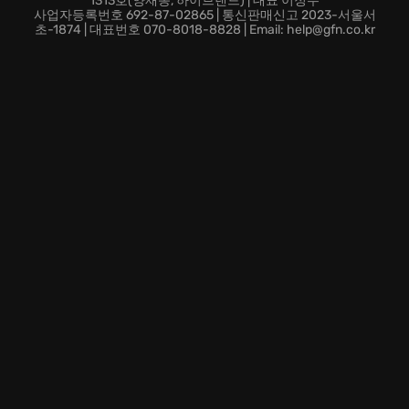
1313호(양재동, 하이브랜드) | 대표 이정우
나만의 스토리를 만들어가세요:
RimWorld에는 정해진 목
사업자등록번호 692-87-02865 | 통신판매신고 2023-서울서
표나 결말이 없습니다. 당신의 선택과 행동, 그리고 정착
초-1874 | 대표번호 070-8018-8828 | Email: help@gfn.co.kr
민들과의 관계 속에서 잊을 수 없는 이야기가 탄생합니
다. 평화로운 농업 공동체를 건설하거나, 강력한 군사 국
가를 건설하거나, 혹은 우주로 향하는 로켓을 발사하는
등, 당신이 원하는 모든 것을 이루세요.
지금 RimWorld에 정착하여, 자신만의 SF 서사시를 써내
려가세요! 무한한 가능성과 특별한 도전이 당신을 기다립
니다.