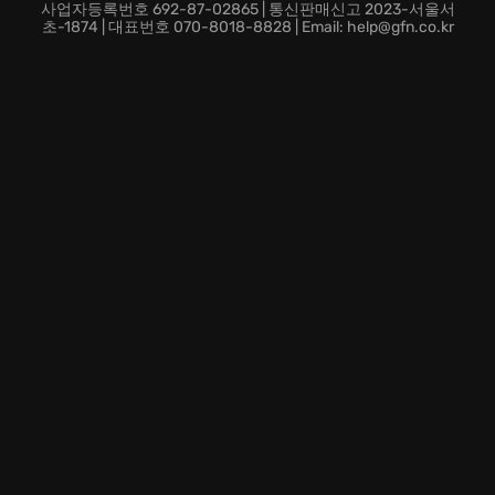
매일매일 업데이트되는 즐거움:
새로운 동물, 무기, 아이
사업자등록번호 692-87-02865 | 통신판매신고 2023-서울서
템이 쉴 새 없이 업데이트됩니다! 매일매일 새로운 즐거
초-1874 | 대표번호 070-8018-8828 | Email: help@gfn.co.kr
움이 가득한 세계로 "캐주얼"하게 뛰어들어 보세요!
지금 바로 《Super Animal Royale》에 참여하여, 최후의
1인이 되어보세요! 특별한 스킨과 랭킹 보상이 당신을 기
다립니다!