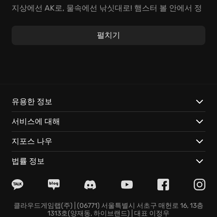
지상에선 AK로, 물속에선 낚싯대로! 햄스터 볼 안에서 정
신없이 회전하며 적들을 들이받는 짜릿함! 슈퍼 스컹크
폭탄 투척으로 아수라장을 만들고 승리를 쟁취하세요! 예
펼치기
측불허, 스릴 넘치는 액션 어드벤처가 당신의 생존 본능
을 깨울 겁니다. 핵꿀잼 슈팅 액션을 "무료로 플레이" 해
보세요!
《Super Animal Royale》에서만 느낄 수 있는 특별한 경
험:
유용한 정보
서비스에 대해
나만의 슈퍼 동물:
수백 가지의 앙증맞은 동물 종과, 천 개
가 넘는 코스튬 아이템으로 개성을 뽐내세요! 킬 스크린
지포스 나우
에 남길 나만의 특별한 모습, 상상만 해도 짜릿하지 않나
요?
법률 정보
숨 막히는 생존 전략:
맵 곳곳에 숨겨진 강력한 무기를 획
득하고, 풀숲에 몸을 숨겨 기습하거나, 거대한 햄스터 볼
로 맵을 질주하며 적들을 덮치세요! 당신의 전략만이 승
리를 가져다줄 겁니다.
클라우드게임랩(주) | (06771) 서울특별시 서초구 매헌로 16, 13층
1313호(양재동, 하이브랜드) | 대표 이정우