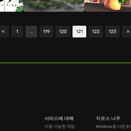
«
1
...
119
120
121
122
123
»
이전
서비스에 대해
지포스 나우
이용 가능한 게임
Windows용 다운로