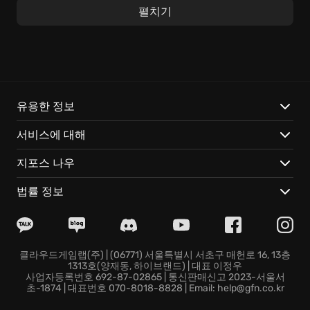
교도소 안의 모든 것이 탈출의 도구! 탄탄한 체력을 키우
펼치기
고, 물건을 훔쳐 엉성한 도구를 만들고, 다른 죄수와 친분
을 쌓으며 정보를 얻으세요. 이 모든 활동은 단 하나의 목
표, 완벽한 탈출을 향해 있습니다. 교도소의 일거수일투
족을 파악하고, 빈틈을 노리는
전략 시뮬레이션
기지를 발
휘하여, 자유를 향한 짜릿한 한 수를 던지세요!
유용한 정보
The Escapists가 선사하는 특별한 경험:
서비스에 대해
개성 넘치는 죄수 캐릭터를 플레이하며, 예측불허의 기상
지포스 나우
천외한 탈출 작전을 지휘하세요.
아이템 조합과 제작 시스템을 통해 무궁무진한 전략을 실
법률 정보
험하고, 자신만의 탈출 시나리오를 완성하세요.
교도소의 규칙과 허점을 완벽하게 파악하고 이용하는, 치
밀한 시뮬레이션의 재미를 느껴보세요.
The Escapists에서 당신의 탈출 DNA를 깨워보세요! 감
클라우드게임랩(주) | (06771) 서울특별시 서초구 매헌로 16, 13층
1313호(양재동, 하이브랜드) | 대표 이정우
옥은 이제 당신의 손안에 있습니다. 과연 당신은 이 굳건
사업자등록번호 692-87-02865 | 통신판매신고 2023-서울서
한 감옥을 무사히 탈출할 수 있을까요?
초-1874 | 대표번호 070-8018-8828 | Email: help@gfn.co.kr