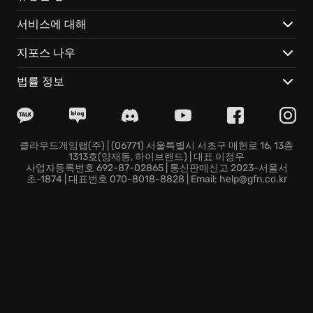
서비스에 대해
압도적인 현실감
: 위성 사진과 실제 데이터를 기반으로 완
벽하게 재현된 워싱턴 D.C.에서, 숨 막히는 긴장감과 몰입
지포스 나우
감을 경험하세요.
궁극의 캐릭터 빌드
: 수백 가지의 스킬, 특전, 장비를 조합
법률 정보
하여 자신만의 전투 스타일을 창조하고, 어떤 위협에도
맞설 수 있는 최강의 요원을 완성하세요.
살아 숨 쉬는 세계
: 게임을 껐다 켜도 세상은 멈추지 않습
니다. 다른 플레이어들과 끊임없이 교류하고 경쟁하며,
클라우드게임랩(주) | (06771) 서울특별시 서초구 매헌로 16, 13층
1313호(양재동, 하이브랜드) | 대표 이정우
함께 만들어가는 역동적인 이야기를 경험하세요.
사업자등록번호 692-87-02865 | 통신판매신고 2023-서울서
지금 당장 Tom Clancy’s The Division 2에 합류하여, 절
초-1874 | 대표번호 070-8018-8828 | Email: help@gfn.co.kr
망에 빠진 워싱턴 D.C.에 희망의 불씨를 지피십시오! 전
세계 요원들과 함께, 잊을 수 없는
전투의 서막
을 열 시간
입니다!