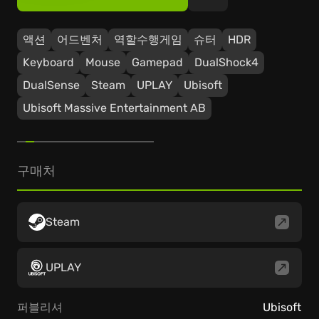
액션
어드벤처
역할수행게임
슈터
HDR
Keyboard
Mouse
Gamepad
DualShock4
DualSense
Steam
UPLAY
Ubisoft
Ubisoft Massive Entertainment AB
구매처
Steam
UPLAY
퍼블리셔
Ubisoft