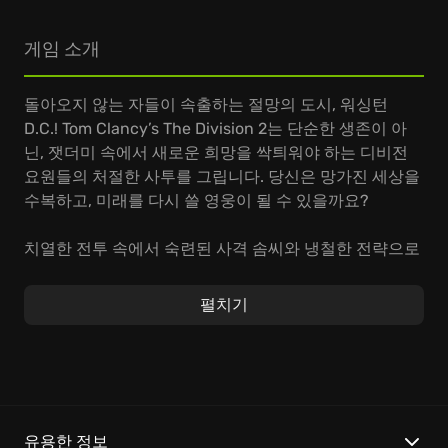
게임 소개
돌아오지 않는 자들이 속출하는 절망의 도시, 워싱턴
D.C.! Tom Clancy’s The Division 2는 단순한 생존이 아
닌, 잿더미 속에서 새로운 희망을 싹틔워야 하는 디비전
요원들의 처절한 사투를 그립니다. 당신은 망가진 세상을
수복하고, 미래를 다시 쓸 영웅이 될 수 있을까요?
치열한 전투 속에서 숙련된 사격 솜씨와 냉철한 전략으로
적들을 섬멸하고, 급변하는 전황에 빠르게 대처하며 승리
를 쟁취하세요. 레벨을 올리고, 최고 등급 장비를 획득하
펼치기
여 나만의 개성 넘치는 요원을 육성하는 것은 디비전 2의
매력적인 핵심 재미
입니다. 친구와 함께 팀을 이뤄 강력한
적에 도전하는
전략적 협동 플레이
의 진수를 경험하십시
오.
Tom Clancy’s The Division 2만의 특별한 점:
유용한 정보