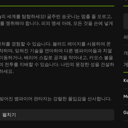
ng의 세계를 탐험하세요! 굶주린 송곳니는 멈출 줄 모르고,
를 쟁취해야 합니다. 피의 맹세 아래, 모든 것을 손에 넣게
퍼
어드벤처를 경험할 수 있습니다. 블러드 레이지를 사용하여 몬
제작하며, 잊혀진 기술을 연마하여 다른 뱀파이어들과 치열
개
이동하거나, 배리어 스킬로 공격을 막아내고, 카오스 볼을
게
여 전투를 지배할 수 있습니다. 나만의 웅장한 성을 건설하
하세요.
K
M
 빚어진 뱀파이어 판타지는 강렬한 몰입감을 선사합니다.
 무기와 혈족 기술을 연계하여 스타일리시한 전투를 펼치세
G
펼치기
에 가입하여 던전을 탐험하고 보스를 처치하거나, 다른
 진정한 뱀파이어 로드의 위엄을 떨치세요.