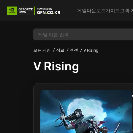
게임
다운로드
가이드
고객 
모든 게임
장르
액션
V Rising
V Rising