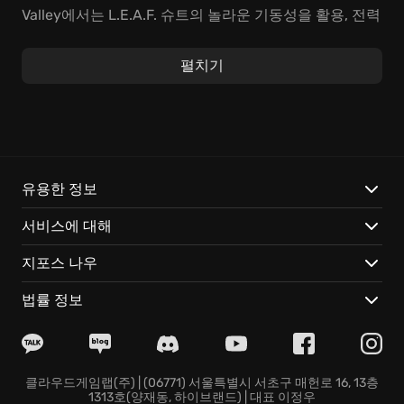
Valley에서는 L.E.A.F. 슈트의 놀라운 기동성을 활용, 전력
질주와 점프를 통해 광활한 지역을 탐험하는 짜릿함을 만
끽할 수 있습니다. 죽음마저 극복하는 힘을 사용하여
펼치기
Valley의 생태계를 조작하고, 그 안에 숨겨진 비밀을 밝혀
내며 흥미진진한 이야기를 풀어나갈 수 있습니다. 모험
액션 게임의 정수를 느껴보세요.
Valley의 특별한 점은 다음과 같습니다:
유용한 정보
L.E.A.F. 슈트를 이용해 중력을 거스르는 듯한 역동적인
서비스에 대해
움직임을 선사하며, 전에 없던 자유로운 액션을 경험할
수 있습니다.
지포스 나우
죽음과 삶이라는 심오한 주제를 다루며, 플레이어의 선택
에 따라 게임 세상의 운명이 변화하는 특별한 경험을 제
법률 정보
공합니다.
섬세하게 디자인된 아름다운 세상에서 잊혀진 유적과 숨
겨진 장소를 탐험하며, 잊을 수 없는 경험을 선사합니다.
지금 바로 Valley의 세계로 뛰어들어 숨겨진 비밀을 밝히
클라우드게임랩(주) | (06771) 서울특별시 서초구 매헌로 16, 13층
1313호(양재동, 하이브랜드) | 대표 이정우