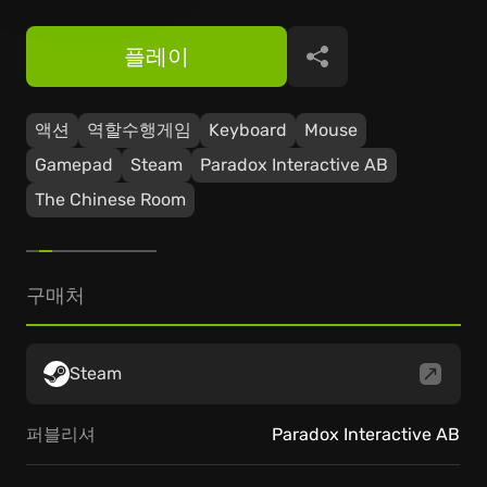
플레이
공유
액션
역할수행게임
Keyboard
Mouse
Gamepad
Steam
Paradox Interactive AB
The Chinese Room
구매처
Steam
퍼블리셔
Paradox Interactive AB