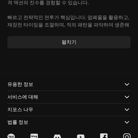
격 액션의 진수를 경험할 수 있습니다.
빠르고 전략적인 전투가 핵심입니다. 엄폐물을 활용하고,
재장전 타이밍을 조절하며, 적의 패턴을 파악하여 생존해
야 합니다. 로그라이크 스타일로 매번 예측 불가한 액션
어드벤처를 경험하세요.
펼치기
West of Dead
만의 특징은 다음과 같습니다:
개성 넘치는 아트 스타일: 어두운 분위기를 더욱 강조하
는 독특한 비주얼이 돋보입니다.
강렬한 내러티브: 론 펄먼의 깊이 있는 목소리 연기가 스
유용한 정보
토리에 몰입감을 더합니다.
서비스에 대해
다양한 무기와 능력: 플레이 스타일에 맞춰 무기를 선택
하고 스킬을 조합하는 재미가 있습니다.
지포스 나우
죽음조차 잊게 할 서부극, 윌리엄 메이슨과 함께 인디 게
임의 진수를 느껴보세요! 지금 바로
West of Dead
의 세계
법률 정보
에서 액션으로 가득 찬 모험을 시작하세요!