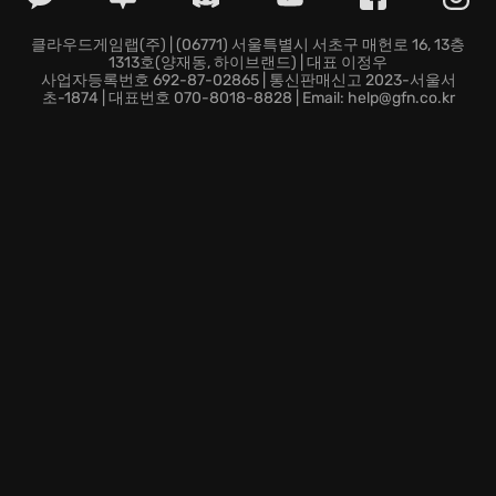
새로운 땅을 향한 뱃길에 몸을 싣고, 당신의 생존 본능을
시험해 보세요.
Windbound
의 세계에서, 파도치는 모험
클라우드게임랩(주) | (06771) 서울특별시 서초구 매헌로 16, 13층
1313호(양재동, 하이브랜드) | 대표 이정우
이 당신을 기다립니다!
사업자등록번호 692-87-02865 | 통신판매신고 2023-서울서
초-1874 | 대표번호 070-8018-8828 | Email: help@gfn.co.kr