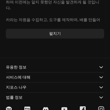
하며 이전에는 알지 못했던 자신을 발견하게 될 것입니
다.
카라는 자원을 수집하고, 도구를 제작하며, 배를 만들어
항해합니다. 생존을 위한 핵심은 바로 당신의 적응력에
달려 있습니다.
Windbound
게임에서 펼쳐지는 예측 불
펼치기
가능한 자연 환경과의 싸움은 손에 땀을 쥐게 하는 어드
벤처 경험을 제공하며, 당신의 모든 선택이 결과를 좌우
합니다.
Windbound
만의 특별한 매력:
유용한 정보
제작과 생존:
자원을 모아 생존 도구를 만들고, 배를 업그
서비스에 대해
레이드하여 더 먼 바다를 탐험하세요.
섬 탐험:
숨겨진 비밀과 고대 유적을 찾아 섬들을 탐험하
지포스 나우
며
Windbound
세계의 숨겨진 이야기를 파헤쳐 보세요.
역동적인 세계:
아름답지만 예측할 수 없는 바다에서 영
법률 정보
리하게 항해하고, 끊임없이 변화하는 날씨 패턴과 싸우며
숙련성을 시험해 보세요.