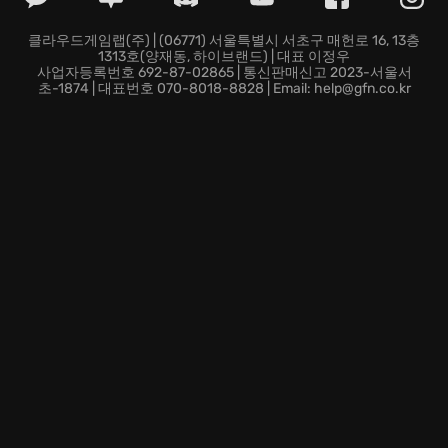
루할 틈 없는 즐거움을 제공합니다.
개성 넘치는 웜 커스터마이징:
나만의 스타일로 웜을 꾸미
클라우드게임랩(주) | (06771) 서울특별시 서초구 매헌로 16, 13층
1313호(양재동, 하이브랜드) | 대표 이정우
고 개성을 뽐내며 전장을 누벼 보세요! 개성 넘치는 웜들
사업자등록번호 692-87-02865 | 통신판매신고 2023-서울서
과 함께라면 승리의 기쁨도 두 배가 될 겁니다.
초-1874 | 대표번호 070-8018-8828 | Email: help@gfn.co.kr
더 이상 망설이지 마세요! 지금 바로 Worms Rumble에 참
여하여, 전설로 기억될 최고의 지렁이 영웅에 도전하세
요! 웜즈 특유의 유쾌함과 예측 불가능한 스릴, 그리고 짜
릿한 승리의 쾌감이 당신을 기다립니다. 지금 바로 전투
에 참여하세요!