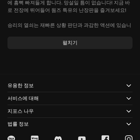
에 흠뻑 빠져들게 합니다. 망설일 틈이 없습니다! 지금 바
로 전장에 뛰어들어 웜즈 특유의 난장판을 즐겨보세요!
승리의 열쇠는 재빠른 상황 판단과 과감한 액션에 있습니
다. 정신없이 날아드는 포탄과 총알을 요리조리 피하며,
웜즈 전통의 무기들을 자유자재로 다뤄야 합니다. 든든한
펼치기
팀원들과 합심하여 전력을 다하는 것 또한 승리의 중요한
요소입니다. 자, 친구들과 함께 팀을 꾸려 전 세계의 내로
라하는 실력자들에게 도전장을 던져 보세요!
웜즈 럼블에서만 느낄 수 있는 매력:
유용한 정보
심장이 쫄깃해지는 실시간 난투:
뻔한 턴 방식은 이제 잊
서비스에 대해
으세요! 잠시도 방심할 수 없는 실시간 전투가 눈앞에서
펼쳐집니다.
지포스 나우
개성 넘치는 무기고:
추억의 바주카포부터 짜릿한 성스러
운 수류탄까지! 웜즈를 상징하는 다양한 무기들을 내 손
법률 정보
으로 직접 사용해 보세요! 예측 불허의 무기 로테이션 시
스템은 매 경기마다 색다른 전략과 놀라움을 선사하여 지