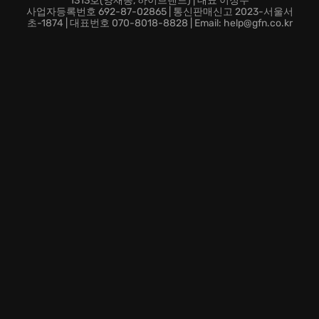
1313호(양재동, 하이브랜드) | 대표 이정우
숨 막히는 턴 기반 전투: 숙련된 Xenonauts 요원들을 지
사업자등록번호 692-87-02865 | 통신판매신고 2023-서울서
휘하여, 다양한 전술 환경 속에서 외계 생명체와 목숨을
초-1874 | 대표번호 070-8018-8828 | Email: help@gfn.co.kr
건 전투를 펼치십시오.
끝없는 연구와 개발: 전투에서 획득한 외계 기술을 분석
하고 연구하여, Xenonauts 부대를 위한 혁신적인 무기,
장비, 그리고 탑승 장비를 개발하십시오.
지금 바로 Xenonauts 2에서 '미지의 침략자'에 맞서 싸우
고, 인류를 구원할 영웅이 되십시오! 당신의 뛰어난 전략
적 역량이 그 어느 때보다 절실히 필요합니다!