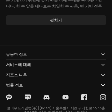
는 외계인의 위협에 맞서 싸울 정예 부대를 육성해야 합
니다. 한 수 앞을 내다보는 치열한 수 싸움, 턴 기반 전투
는 숨 막히는 긴장감과 함께 고도의 전략적 사고를 요구
합니다.
펼치기
생존을 위한 싸움의 핵심은 바로 자원 관리입니다. 시시
각각 진화하는 외계 기술에 맞서 싸우기 위해서는 제한된
자원을 효율적으로 활용해야 합니다. 각 대륙의 국가들과
긴밀한 협력 관계를 구축하여 자금 지원을 확보하고, 그
들의 절박한 요청에 응답해야 합니다. 하늘을 뒤덮는 '정
유용한 정보
체불명의 비행체', 거대한 '불가사의한 힘'의 습격에 맞서
서비스에 대해
싸우며, '지구 수호'라는 숭고한 목표를 향해 나아가야 합
니다.
지포스 나우
Xenonauts 2에서는 다음과 같은 경험을 할 수 있습니다:
법률 정보
전략 기지 건설 및 운영: 전 세계 요충지에 전략 기지를 건
설하고 확장하여, 과학 연구, 첨단 기술 개발, 그리고 치열
한 전투를 위한 핵심 기지로 발전시키십시오.
클라우드게임랩(주) | (06771) 서울특별시 서초구 매헌로 16, 13층