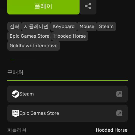
플레이
공유
전략
시뮬레이션
Keyboard
Mouse
Steam
Epic Games Store
Hooded Horse
Goldhawk Interactive
구매처
Steam
Epic Games Store
퍼블리셔
Hooded Horse