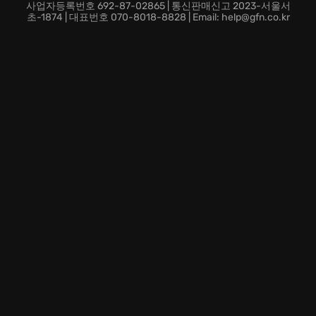
나면서, 예측 불허의 인간 드라마가 펼쳐집니다. 비주얼
사업자등록번호 692-87-02865 | 통신판매신고 2023-서울서
노벨의 깊이 있는 스토리텔링과 스릴러 영화의 긴장감을
초-1874 | 대표번호 070-8018-8828 | Email: help@gfn.co.kr
동시에 느껴보세요.
Zero Escape: The Nonary Games에서 펼쳐지는 거대한
음모를 파헤치고, 극한 상황에 내몰린 인간의 본성을 목
격하며 생존을 위한 마지막 퍼즐 조각을 맞춰나가세요.
과연 당신은 이 절망적인 게임에서 진실을 밝히고 살아남
을 수 있을까요?