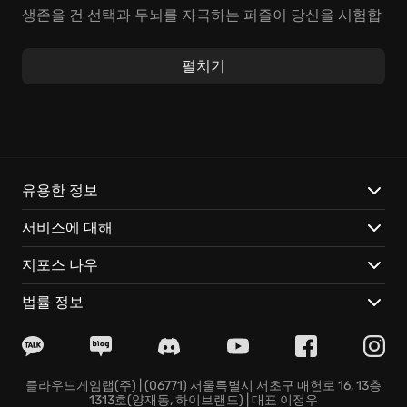
생존을 건 선택과 두뇌를 자극하는 퍼즐이 당신을 시험합
니다. 예를 들어, 9개의 문 중 하나를 골라야 하지만, 각 문
에는 생사를 가르는 함정이 숨겨져 있습니다. 동료의 암
펼치기
호를 해독하여 문을 열 것인가, 아니면 혼자만의 힘으로
위험을 감수할 것인가? 선택의 결과는 상상 이상으로 잔
혹할 수 있습니다.
Zero Escape: The Nonary Games 특징:
유용한 정보
단 하나의 선택, 엇갈리는 아홉 개의 운명
: 과거의 작은 행
서비스에 대해
동이 현재를 바꾸고, 현재의 선택은 미래를 송두리째 뒤
흔듭니다. 예를 들어, 특정 인물을 살리는 선택은 다른 인
지포스 나우
물의 죽음으로 이어질 수도 있습니다.
시간마저 속이는 트릭
: 뫼비우스의 띠처럼 연결된 방, 에
법률 정보
셔의 그림처럼 끝나지 않는 복도… 공간의 착시를 이용한
기묘한 퍼즐들이 당신의 두뇌를 혼란에 빠뜨립니다.
탈출 게임, 그 이상의 드라마
: 단순한 밀실 탈출 게임이 아
닙니다. 아홉 남녀의 뒤틀린 욕망과 숨겨진 과거가 드러
클라우드게임랩(주) | (06771) 서울특별시 서초구 매헌로 16, 13층
1313호(양재동, 하이브랜드) | 대표 이정우