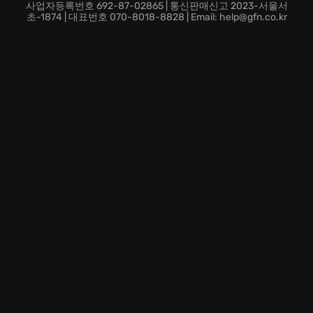
온라인 멀티플레이를 통해 전 세계의 플레이어들과 실력
사업자등록번호 692-87-02865 | 통신판매신고 2023-서울서
을 겨루는 짜릿함.
초-1874 | 대표번호 070-8018-8828 | Email: help@gfn.co.kr
지금 바로 AEW: Fight Forever에 뛰어들어 전 세계의 격
투 게임 팬들과 함께 승리의 함성을 외쳐 보세요!