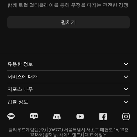
함께 로컬 멀티플레이를 통해 우정을 다지는 건전한 경쟁
도 즐길 수 있습니다.
펼치기
본 게임은 심플하면서도 깊이 있는 격투 시스템을 자랑합
니다. 숙련된 프로 레슬러가 되어 멋진 기술들을 연마하
고, 나만의 필살기를 개발하여 상대를 KO시키는 쾌감을
느껴보세요. 기술 콤보 연계, 공중 액션, 다양한 무기를 활
용하여 상상을 초월하는 창의적인 플레이를 펼칠 수도 있
습니다. 특히
올 엘리트 레슬링
의 정신을 계승하여, 예측
유용한 정보
불가능한 반전과 드라마가 가득한 스토리가 인상적입니
서비스에 대해
다.
지포스 나우
다음과 같은 특징적인 요소들이 게임의 재미를 더합니다:
법률 정보
상징적인 선수들과 함께 전 세계를 누비며 펼치는 스릴
넘치는 경기.
개성 넘치는 나만의 선수를 육성하여
최고의 레슬러
로 성
장시키는 재미.
클라우드게임랩(주) | (06771) 서울특별시 서초구 매헌로 16, 13층
1313호(양재동, 하이브랜드) | 대표 이정우