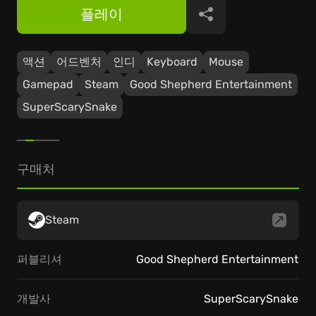
플레이
공유
액션
어드벤처
인디
Keyboard
Mouse
Gamepad
Steam
Good Shepherd Entertainment
SuperScarySnake
구매처
Steam
퍼블리셔
Good Shepherd Entertainment
개발사
SuperScarySnake