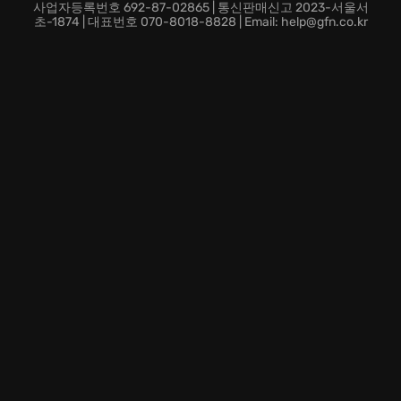
조합하고 실험하며, 세상에 단 하나뿐인 궁극의 파괴력을
사업자등록번호 692-87-02865 | 통신판매신고 2023-서울서
경험하십시오.
인디
게임 특유의 자유도와 실험정신이,
초-1874 | 대표번호 070-8018-8828 | Email: help@gfn.co.kr
당신 안의 잠재된 게이머 본능을 깨울 것입니다.
혼자서는 버거운 역경, 친구와 함께 로컬 협동 모드에서
헤쳐나가십시오. 서로의 약점을 보완하고 강점을 극대화
하며, 더욱 강력한 적들에게 도전하고 승리를 쟁취하십시
오. 함께하는 우정은, 어둠으로 뒤덮인 미래에 한 줄기 희
망이 될 것입니다.
망설이지 마십시오. 지금 바로
Black Future '88
의 세계
로 뛰어들어, 당신의 한계를 시험하고 미래를 구원할 영
웅이 되십시오! 짜릿한 아드레날린과 잊을 수 없는 승리
의 순간이 당신을 기다립니다.