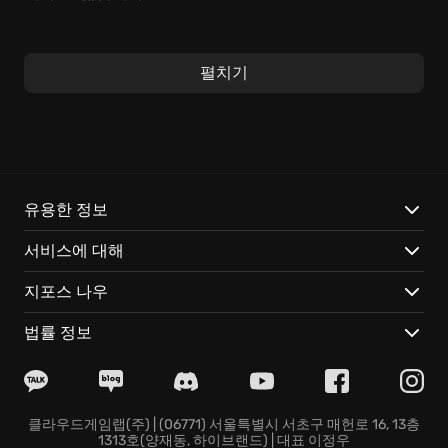
심장을 조여오는 탄막 액션이 폭발하는
Black Future
'88
은, 단순한 게임 그 이상입니다. 로그라이크 방식으로
펼치기
매번 새롭게 펼쳐지는 던전 속에서, 당신은 예측 불허의
위협에 맞서 싸워야 합니다. 손에 땀을 쥐게 하는 긴장감,
찰나의 판단이 생사를 가르는 잔혹한 현실 속에서, 오직
당신의 컨트롤과 전략만이 미치광이 건축가를 처단하고
미래를 되찾을 수 있습니다.
유용한 정보
Black Future '88
은 차원이 다른 게임 경험을 선사합니
서비스에 대해
다.
지포스 나우
숨 막힐 듯 강렬한 synth-wave 사운드트랙은, 단순한 배
경 음악이 아닌, 당신의 심장을 뛰게 하는 전장의 함성이
법률 정보
됩니다. 파괴적인 액션과 몽환적인 멜로디가 어우러져,
잊을 수 없는 강렬한 몰입감을 선사합니다.
수십 가지의 무기와 능력은, 상상을 초월하는 시너지 효
과를 창출합니다. 당신의 플레이 스타일에 맞춰 끝없이
클라우드게임랩(주) | (06771) 서울특별시 서초구 매헌로 16, 13층
1313호(양재동, 하이브랜드) | 대표 이정우