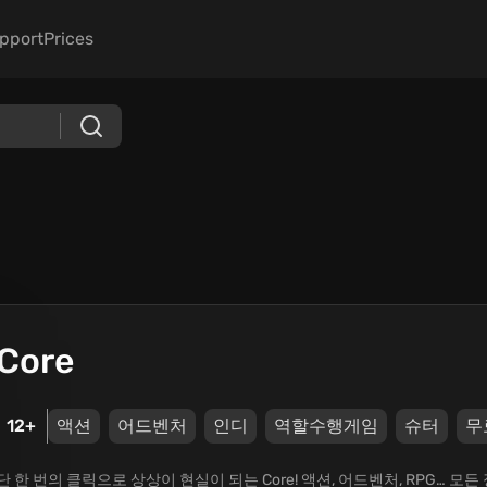
pport
Prices
Core
12+
액션
어드벤처
인디
역할수행게임
슈터
무
단 한 번의 클릭으로 상상이 현실이 되는 Core! 액션, 어드벤처, RPG…