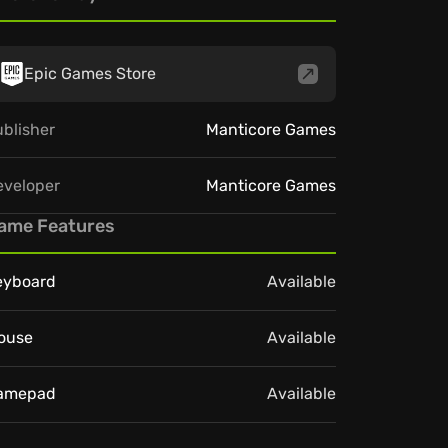
Epic Games Store
blisher
Manticore Games
eveloper
Manticore Games
ame Features
eyboard
Available
ouse
Available
amepad
Available