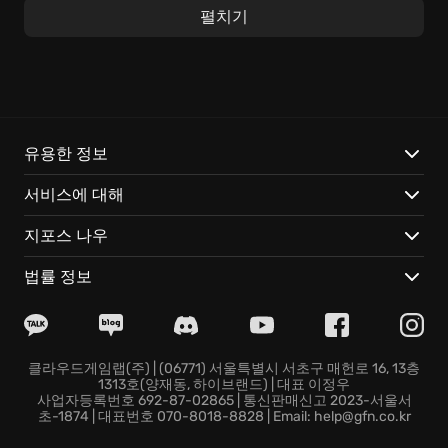
펼치기
Death Rally의 핵심은 바로 속도감 넘치는 전투와 전략적
인 차량 관리입니다. 레이스에서 얻은 상금으로 차량을
강화하고, 새로운 무기를 장착하여 경쟁자들을 압도해야
합니다. 쉴 틈 없이 몰아치는 액션 속에서, 순간의 판단이
승패를 좌우합니다. 니트로 부스터를 적절히 사용하여 추
월하거나, 기관총으로 적의 차량을 파괴하십시오. 당신의
유용한 정보
레이싱 실력과 전투 능력을 증명할 때입니다.
서비스에 대해
Death Rally에서만 경험할 수 있는 특별한 요소는 다음과
지포스 나우
같습니다:
법률 정보
차량 개조:
다양한 차량과 무기를 조합하여 자신만의 전
투 스타일을 구축하세요.
클라우드 게이밍 지원:
언제 어디서든 멈춤 없이 Death
Rally의 짜릿함을 느껴보세요.
클라우드게임랩(주) | (06771) 서울특별시 서초구 매헌로 16, 13층
1313호(양재동, 하이브랜드) | 대표 이정우
강렬한 액션:
논스톱으로 펼쳐지는 레이싱과 전투의 향연
사업자등록번호 692-87-02865 | 통신판매신고 2023-서울서
에 흠뻑 빠져보세요.
초-1874 | 대표번호 070-8018-8828 | Email: help@gfn.co.kr
Death Rally의 세계에서, 당신의 한계를 시험하고 레이싱