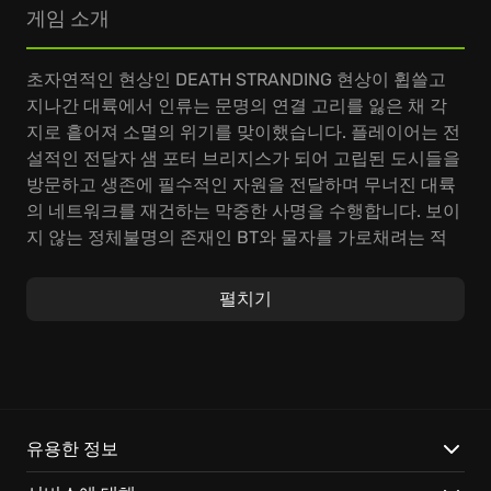
게임 소개
초자연적인 현상인 DEATH STRANDING 현상이 휩쓸고
지나간 대륙에서 인류는 문명의 연결 고리를 잃은 채 각
지로 흩어져 소멸의 위기를 맞이했습니다. 플레이어는 전
설적인 전달자 샘 포터 브리지스가 되어 고립된 도시들을
방문하고 생존에 필수적인 자원을 전달하며 무너진 대륙
의 네트워크를 재건하는 막중한 사명을 수행합니다. 보이
지 않는 정체불명의 존재인 BT와 물자를 가로채려는 적
대 세력들이 도사리는 황폐한 환경 속에서, 모든 것을 노
화시키는 비인 타임폴이 내리는 극한의 상황을 극복하며
펼치기
단절된 세상을 다시 잇는 여정이 시작됩니다. 광활한 오
픈월드를 배경으로 하는 이 액션 어드벤처 게임은 정교한
물리 엔진을 기반으로 설계되어 단순한 이동 그 이상의
깊이 있는 전략성을 요구합니다. 짊어진 화물의 무게 중
심을 세밀하게 조율하고 거친 산악 지형이나 급류를 돌파
하기 위한 최적의 경로를 직접 설계하는 과정은 플레이어
유용한 정보
의 판단력을 끊임없이 시험합니다. 사다리를 배치하거나