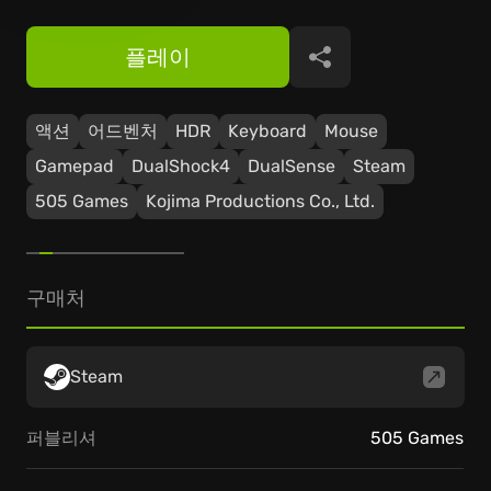
플레이
공유
액션
어드벤처
HDR
Keyboard
Mouse
Gamepad
DualShock4
DualSense
Steam
505 Games
Kojima Productions Co., Ltd.
구매처
Steam
퍼블리셔
505 Games