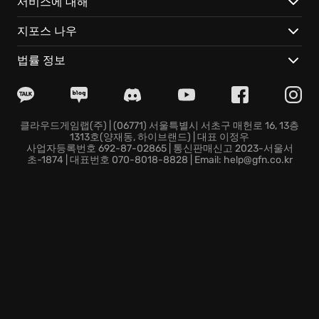
서비스에 대해
등반용 앵커를 설치하며 험난한 지형을 개척해 나가는 행
위 자체가 핵심적인 요소로 작용하며, 대지의 고저 차이
지포스 나우
와 거친 지면의 질감을 고스란히 체감하는 압도적인 경험
을 제공합니다. - 독창적인 소셜 스트랜드 시스템 기술을
법률 정보
통해 전 세계의 다른 전달자들과 직접 대면하지 않고도
도로와 교량 같은 구조물을 공유하여 황야에서 서로의 여
정을 돕는 특별한 연대의 가치를 경험합니다. - GeForce
NOW 서비스를 활용하여 고사양 하드웨어가 없어도 초자
클라우드게임랩(주) | (06771) 서울특별시 서초구 매헌로 16, 13층
1313호(양재동, 하이브랜드) | 대표 이정우
연적인 세계의 장대한 경관을 일상의 다양한 스마트 기기
사업자등록번호 692-87-02865 | 통신판매신고 2023-서울서
에서 즉시 마주하며 중단 없는 여정을 지속할 수 있습니
초-1874 | 대표번호 070-8018-8828 | Email: help@gfn.co.kr
다. - 장소에 구애받지 않는 클라우드 자동 저장 기능으로
외부에서도 이전의 진행 상황을 완벽하게 불러와 즉각적
으로 다음 목적지를 향해 발걸음을 옮길 수 있는 유기적
인 플레이 환경을 제공합니다.