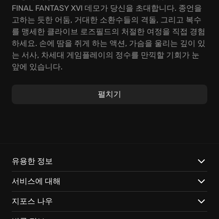
FINAL FANTASY XVI 데모가 당신을 초대합니다. 종언을
고하는 듯한 어둠, 거대한 소환수들의 격돌, 그리고 복수
를 맹세한 클라이브 로즈필드의 처절한 여정을 직접 경험
하세요. 손에 땀을 쥐게 하는 액션, 가슴을 울리는 깊이 있
는 서사, 차세대 게임플레이의 정수를 만끽할 기회가 눈
앞에 있습니다.
FINAL FANTASY XVI 데모에서는 한층 진화된 전투 시스
펼치기
템을 통해 쾌감을 느껴볼 수 있습니다. 클라이브가 가진
다채로운 기술과 소환수의 힘을 자유자재로 사용하며, 적
들의 허점을 꿰뚫는 전략적인 플레이를 펼쳐보세요. 마치
한 편의 스타일리쉬 액션을 보는 듯한 RPG의 묘미를 선사
합니다. 이번 데모에서는 게임 초반부의 이야기를 통해
세계관에 깊이 몰입하고, 주요 등장인물들의 숨겨진 배경
유용한 정보
스토리를 엿볼 수 있습니다.
서비스에 대해
FINAL FANTASY XVI에는 심금을 울리는 매력적인 요소
지포스 나우
들이 가득합니다: