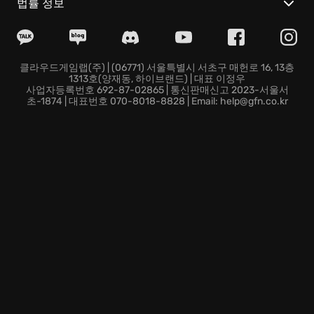
법률 정보
숨 막힐 듯한 긴장감과 압도적인 스케일을 자랑하는 소환
수 전투는 눈을 뗄 수 없는 장관을 연출합니다. 단순한 힘
겨루기를 넘어, 소환수 고유의 능력을 활용한 전략적인
전투는 손에 땀을 쥐게 하는 긴장감을 선사합니다.
클라우드게임랩(주) | (06771) 서울특별시 서초구 매헌로 16, 13층
1313호(양재동, 하이브랜드) | 대표 이정우
클라이브의 복수라는 묵직한 주제를 한 편의 서사시처럼
사업자등록번호 692-87-02865 | 통신판매신고 2023-서울서
장엄하고 매혹적으로 그려냈습니다. 복수, 희생, 그리고
초-1874 | 대표번호 070-8018-8828 | Email: help@gfn.co.kr
구원이라는 보편적인 주제를 통해 깊은 감동과 여운을 남
깁니다.
광활한 세계관 속에서 살아 숨 쉬는 개성 넘치는 캐릭터
들의 이야기가 펼쳐집니다. 각자의 신념과 사연을 지닌
인물들이 엮어가는 드라마는 게임에 깊이를 더하고, 플레
이어의 몰입도를 높입니다.
자, 망설이지 마세요! 지금 바로 FINAL FANTASY XVI 데
모를 통해 발리스제아의 운명을 가르는 클라이브의 기나
긴 여정에 동참하세요! 당신의 선택이 역사를 바꿀지도
모릅니다.