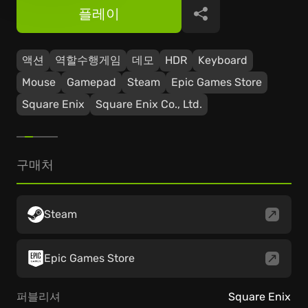
플레이
공유
액션
역할수행게임
데모
HDR
Keyboard
Mouse
Gamepad
Steam
Epic Games Store
Square Enix
Square Enix Co., Ltd.
구매처
Steam
Epic Games Store
퍼블리셔
Square Enix