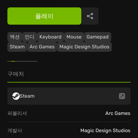
플레이
공유
액션
인디
Keyboard
Mouse
Gamepad
Steam
Arc Games
Magic Design Studios
구매처
Steam
퍼블리셔
Arc Games
개발사
Magic Design Studios