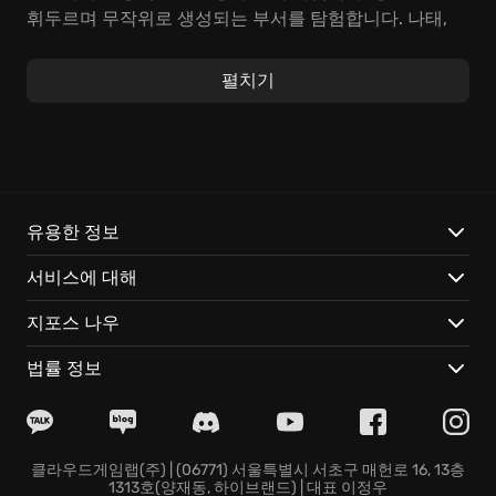
휘두르며 무작위로 생성되는 부서를 탐험합니다. 나태,
탐욕, 분노… 저마다 골치 아픈 사연을 가진 임원들을 처단
하고, 조직에 평화를 가져다주세요! 죽음을 맞이할 때마
펼치기
다 새로운 능력과 기발한 전략을 발견하는 쾌감은 덤!
Have a Nice Death, 이유는 차고 넘칩니다:
블랙 코미디 한 사발: 영혼마저 탈곡기에 갈려 나갈 듯한
야근 후, 해골 바가지에 샷 추가한 커피를 원샷하는 '죽
유용한 정보
음'의 짠내 나는 모습은 웃음 버튼!
서비스에 대해
낫, 당신의 분신: 낫에 화염 마법을 부여해 화끈한 광역 공
격을 퍼붓거나, 낫날 자체를 거대 낫으로 변형시켜 보스
지포스 나우
를 한방에 날려 버리는 짜릿함! 당신의 플레이 스타일에
맞춰 낫을 진화시키세요!
법률 정보
수작업 그래픽: 섬세한 장인의 손길로 탄생한 매혹적인
비주얼!
지금 바로 Have a Nice Death에 접속하세요! 당신의 손
끝에서 '데스 주식회사'의 운명이 결정됩니다!
클라우드게임랩(주) | (06771) 서울특별시 서초구 매헌로 16, 13층
1313호(양재동, 하이브랜드) | 대표 이정우