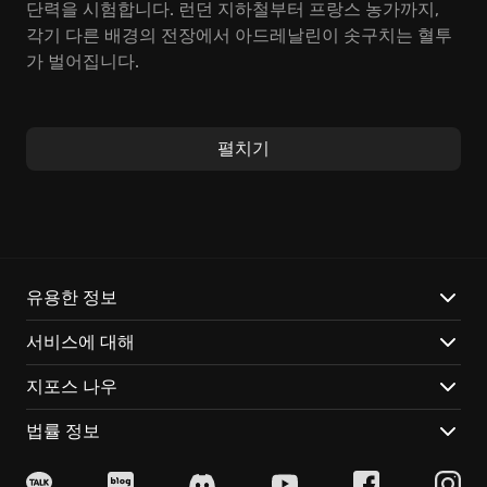
단력을 시험합니다. 런던 지하철부터 프랑스 농가까지,
각기 다른 배경의 전장에서 아드레날린이 솟구치는 혈투
가 벌어집니다.
AK-12 소총
으로 헤드샷을 노리거나, 전기톱
으로 눈앞의
제드 무리를 시원하게 쓸어버리세요. 당신의 스타일에 맞
펼치기
춰 다양한 무기를 활용, 생존 전략
을 짜는 것이 핵심입니
다. 팀의 든든한 지원군, 숙련된 메딕
으로 활약할 수도 있
고, 버서커
가 되어 전장을 누비며 제드들을 날려버릴 수도
있습니다. 혼자 모든 것을 책임지는 솔플
로 극한의 스릴을
맛보거나, 친구들과 함께 팀을 이뤄 강력한 적에게 도전
하는 협동 플레이**의 재미를 만끽하세요.
유용한 정보
서비스에 대해
Killing Floor 2의 특징:
지포스 나우
개성 넘치는 14개의 퍽(Perk): 각 퍽은 고유한 스킬과 보
너스를 제공하여 다채로운 플레이를 지원합니다.
법률 정보
극사실적인 고어 시스템: 제드 처치 시 연출되는 강렬한
효과는 몰입감을 더합니다.