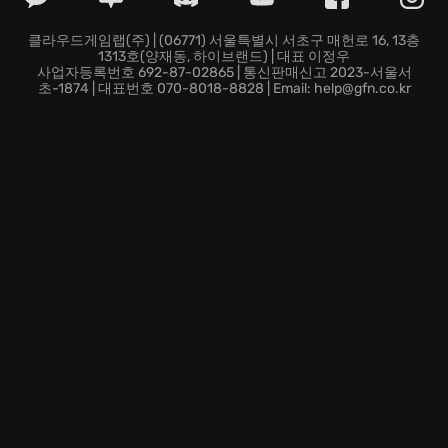
제드 타임(Zed Time): 위기의 순간, 시간을 멈추는 듯한
제드 타임을 전략적으로 활용하여 위기를 극복하세요.
클라우드게임랩(주) | (06771) 서울특별시 서초구 매헌로 16, 13층
1313호(양재동, 하이브랜드) | 대표 이정우
지금 바로 Killing Floor 2에 뛰어들어 당신의 한계를 시험
사업자등록번호 692-87-02865 | 통신판매신고 2023-서울서
하고, 궁극의 제드 학살자가 되어 전설을 써내려 가십시
초-1874 | 대표번호 070-8018-8828 | Email: help@gfn.co.kr
오!