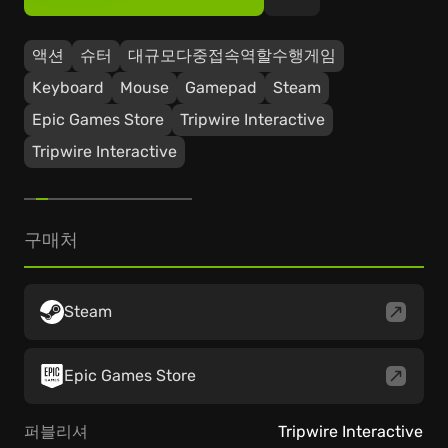
액션
슈터
대규모다중접속역할수행게임
Keyboard
Mouse
Gamepad
Steam
Epic Games Store
Tripwire Interactive
Tripwire Interactive
구매처
Steam
Epic Games Store
퍼블리셔
Tripwire Interactive