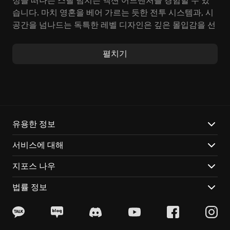
정을 떠나는 스릴 넘치는 액션 어드벤처를 경험할 수 있
습니다. 마치 영혼을 베어 가르는 듯한 전투 시스템과, 시
공간을 넘나드는 독특한 레벨 디자인은 깊은 몰입감을 선
사합니다.
펼치기
Raziel의 복수, 그 처절한 여정은 단순한 액션을 넘어, 복
잡하게 얽힌 음모와 잊을 수 없는 캐릭터들의 향연을 제
공합니다. '영혼 약탈자'라는 이명에 걸맞게, 영혼을 흡수
하고 새로운 능력을 얻어 강력한 적들을 상대하는 짜릿함
은 게임의 핵심 재미입니다. '케인의 유산'을 짊어진
Raziel의 운명을 직접 결정하세요.
유용한 정보
서비스에 대해
새롭게 다듬어진 Legacy of Kain Soul Reaver 1&2
Remastered는 다음과 같은 특징을 자랑합니다:
지포스 나우
더욱 향상된 그래픽과 부드러운 게임 플레이는 한층 더
법률 정보
깊어진 몰입감을 선사합니다.
손에 땀을 쥐게 하는 전투 시스템과 퍼즐 요소는 플레이
어에게 끊임없는 도전과 성취감을 제공합니다.