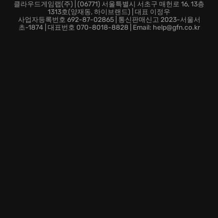
클라우드 게이밍 기능을 통해 언제 어디서든 Raziel의 복
클라우드게임랩(주) | (06771) 서울특별시 서초구 매헌로 16, 13층
1313호(양재동, 하이브랜드) | 대표 이정우
수극에 참여할 수 있습니다.
사업자등록번호 692-87-02865 | 통신판매신고 2023-서울서
지금 바로 Legacy of Kain Soul Reaver 1&2
초-1874 | 대표번호 070-8018-8828 | Email: help@gfn.co.kr
Remastered의 세계에 뛰어들어, Raziel의 복수가 완성되
는 순간을 목격하세요! 금단의 영역에서 펼쳐지는 장대한
서사를 통해 '영원한 고통'의 의미를 되새겨볼 기회입니
다.