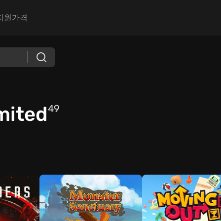
지원
가격
mited
49