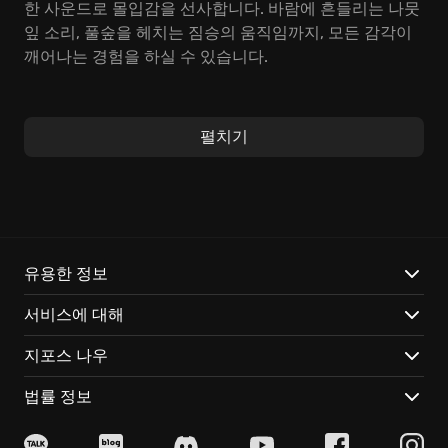
한 사운드로 몰입감을 선사합니다. 바람에 흔들리는 나뭇
잎 소리, 풀숲을 헤치는 짐승의 움직임까지, 모든 감각이
깨어나는 경험을 하실 수 있습니다.
혼자서 고독한 사냥꾼이 되어 사냥감을 추적하거나, 친구
들과 함께 잊지 못할 추억을 만들 수도 있습니다. 노련한
펼치기
사냥꾼은 사슴의 뿔 모양, 기러기의 깃털 색깔 하나까지
놓치지 않고 목표물의 가치를 판단합니다. 마치 노련한
장인이 작품을 감정하듯 신중하게 접근해야 하죠.
다양한 총기류와 활, 그리고 탄약 선택은 당신의 몫입니
다. 바람의 세기와 탄도 궤적을 고려하며 사격 실력을 갈
유용한 정보
고닦아야 합니다. 협동과 경쟁이 공존하는 멀티플레이는
서비스에 대해
또 다른 재미를 선사합니다. 꾸준히 업데이트되는 콘텐츠
와 이벤트는 사냥의 재미를 더할 것입니다. 끝없이 펼쳐
지포스 나우
진 사냥터에서 '나만의 전설'을 만들어 보세요! 사냥 게임
의 신세계를 경험할 기회, 지금 바로 도전하세요.
법률 정보