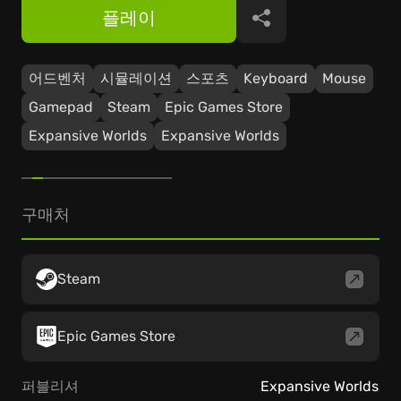
플레이
공유
어드벤처
시뮬레이션
스포츠
Keyboard
Mouse
Gamepad
Steam
Epic Games Store
Expansive Worlds
Expansive Worlds
구매처
Steam
Epic Games Store
퍼블리셔
Expansive Worlds