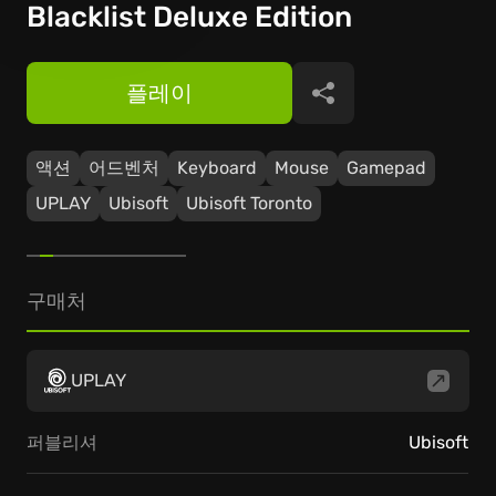
Blacklist Deluxe Edition
플레이
공유
액션
어드벤처
Keyboard
Mouse
Gamepad
UPLAY
Ubisoft
Ubisoft Toronto
구매처
UPLAY
퍼블리셔
Ubisoft