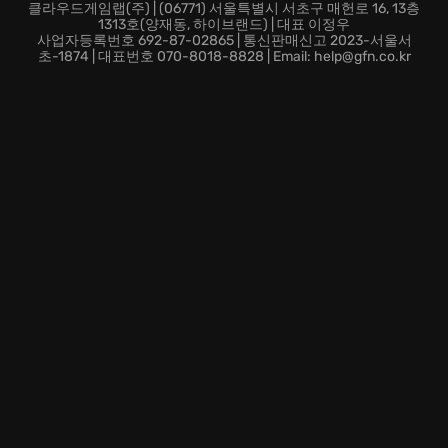
지금 바로 Tom Clancy’s Splinter Cell Blacklist Deluxe
클라우드게임랩(주) | (06771) 서울특별시 서초구 매헌로 16, 13층
1313호(양재동, 하이브랜드) | 대표 이정우
Edition에서 당신의 잠재력을 발휘하고, 최고의 요원이
사업자등록번호 692-87-02865 | 통신판매신고 2023-서울서
되어보세요!
초-1874 | 대표번호 070-8018-8828 | Email: help@gfn.co.kr