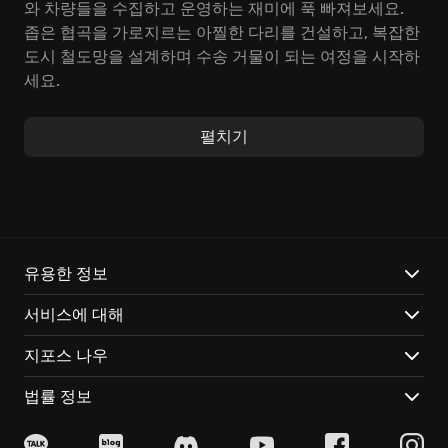
와 차량들을 수집하고 운영하는 재미에 푹 빠져보세요.
좁은 협곡을 가로지르는 아찔한 다리를 건설하고, 복잡한
도시 철도망을 설계하며 수송 거물이 되는 여정을 시작하
세요.
증기 기관차의 낭만부터 현대적인 고속 열차까지, 200여
펼치기
종이 넘는 실존하는 유럽, 아메리카, 아시아의 차량들을
직접 운행해보세요. 승객과 화물을 실어 나르며 회사를
성장시키고, 도시의 발전을 이끄는 보람을 느껴보세요.
노선 관리, 화물 흐름 최적화, 신기술 도입 등 끊임없이 주
어지는 경영 과제를 해결하며 최고의 транспорт 기업을
만들어 보세요. 마치 '미로 찾기'처럼 복잡한 물류망을 헤
유용한 정보
쳐나가는 쾌감을 맛볼 수 있습니다.
서비스에 대해
Transport Fever 2만의 특별한 매력:
지포스 나우
극사실적으로 구현된 유럽과 아시아Landscapes에서 펼
법률 정보
쳐지는 다양한 도전 과제: 알프스를 관통하는 터널 건설,
시베리아 횡단 철도 개척 등 잊을 수 없는 순간들을 만들