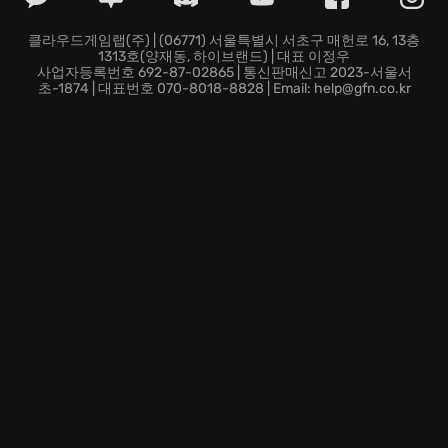
어 보세요.
모듈식 станции 시스템: 자신만의 개성을 담아 역을 설
클라우드게임랩(주) | (06771) 서울특별시 서초구 매헌로 16, 13층
1313호(양재동, 하이브랜드) | 대표 이정우
계하고, 도시의 랜드마크로 만들어 보세요. 효율적인 환
사업자등록번호 692-87-02865 | 통신판매신고 2023-서울서
승 시스템을 구축하여 승객 만족도를 높이는 것도 중요합
초-1874 | 대표번호 070-8018-8828 | Email: help@gfn.co.kr
니다.
역사 속 транспорт 제국 건설: 시대별 기술 발전을 경험
하고, 새로운 транспорт 수단을 개발하며 사업을 확장해
나가세요. 당신의 선택이 세계 경제의 흐름을 바꿀 수도
있습니다.
지금 바로 Transport Fever 2에 탑승하여, 전 세계를 누비
는 자신만의 운송 제국을 건설하세요! 당신의 비범한 경
영 수완을 발휘할 때입니다.