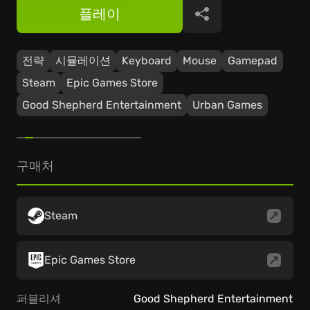
플레이
공유
전략
시뮬레이션
Keyboard
Mouse
Gamepad
Steam
Epic Games Store
Good Shepherd Entertainment
Urban Games
구매처
Steam
Epic Games Store
퍼블리셔
Good Shepherd Entertainment