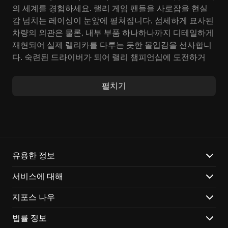
의 세계를 경험하세요. 랠리 게임 팬들을 사로잡을 현실
감 넘치는 레이싱이 눈앞에 펼쳐집니다. 섬세하게 묘사된
차량의 외관은 물론, 내부 부품 하나하나까지 디테일하게
재현되어 실제 랠리카를 다루는 듯한 몰입감을 선사합니
다. 숙련된 드라이버가 되어 랠리 챔피언십에 도전하거
나, 이제 막 레이싱 게임에 입문한 초보 게이머도 쉽게 적
응할 수 있습니다.
펼치기
WRC 8에서는 단순한 속도 경쟁을 넘어, 팀을 운영하고
전략을 짜는 재미까지 느낄 수 있습니다. 커리어 모드에
서 팀을 직접 관리하며 드라이버를 영입하고, 차량 성능
을 튜닝하여 챔피언십 우승을 노려보세요. 포드 피에스타
WRC의 엔진음을 완벽하게 재현하여 실제 차량을 운전하
유용한 정보
는 듯한 생생한 사운드를 경험할 수 있습니다. 예측 불허
서비스에 대해
의 날씨 변화는 레이싱의 긴장감을 더합니다. 비가 내리
는 몬테카를로 랠리에서 미끄러운 아스팔트 노면을 극복
지포스 나우
하고 코너를 공략하는 짜릿함을 느껴보세요. 14개국 이상
의 랠리 장소에서 펼쳐지는 100개 이상의 트랙에서 자신
법률 정보