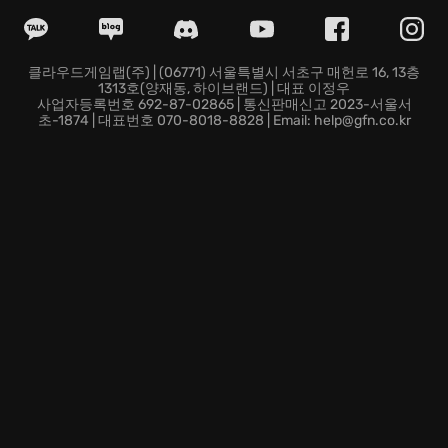
의 한계를 시험해보세요! 최신 WRC 게임 중 단연 돋보이
는 WRC 8에서 랠리 게임이 선사하는 궁극의 드라이빙 경
험을 만끽하세요.
클라우드게임랩(주) | (06771) 서울특별시 서초구 매헌로 16, 13층
1313호(양재동, 하이브랜드) | 대표 이정우
지금 바로 WRC 8 FIA World Rally Championship에 도전
사업자등록번호 692-87-02865 | 통신판매신고 2023-서울서
하여 랠리 드라이버의 꿈을 현실로 만들어보세요! 극강의
초-1874 | 대표번호 070-8018-8828 | Email: help@gfn.co.kr
몰입감을 자랑하는 최신 WRC 게임이 여러분을 기다립니
다!