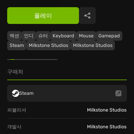
플레이
공유
액션
인디
슈터
Keyboard
Mouse
Gamepad
Steam
Milkstone Studios
Milkstone Studios
구매처
Steam
퍼블리셔
Milkstone Studios
개발사
Milkstone Studios