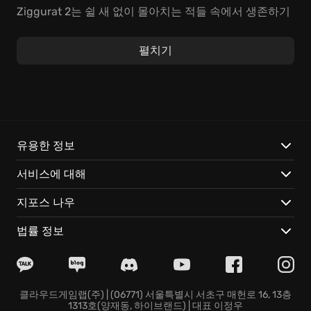
Ziggurat 2는 쉴 새 없이 몰아치는 적들 속에서 생존하기
위한 민첩성과 전략이 중요한, 짜릿한 액션 슈팅을 선사
합니다. 다채로운 무기와 강력한 주문을 조합하여 자신만
펼치기
의 플레이 스타일을 구축하고, 로그라이크 요소가 가미된
던전에서 반복적인 도전을 통해 실력을 연마하세요. 캐릭
터를 육성하고, 능력치를 강화하여 더욱 강력한 마법사로
거듭나는 재미를 느껴보세요.
Ziggurat 2만의 특별한 재미:
유용한 정보
서비스에 대해
강력한 마법:
다채로운 주문과 스킬 조합으로 적을 제압
하세요.
지포스 나우
개성 넘치는 영웅:
잠금 해제 가능한 다양한 마법사로 플
레이하세요.
법률 정보
무작위 던전:
예측 불가한 던전에서 새로운 도전과 보상
을 만나세요.
지금 Ziggurat 2에서 마법의 힘을 개방하고, 던전 심층부
로 향하는 여정에 동참하세요! 마법 액션으로 가득 찬 이
클라우드게임랩(주) | (06771) 서울특별시 서초구 매헌로 16, 13층
1313호(양재동, 하이브랜드) | 대표 이정우