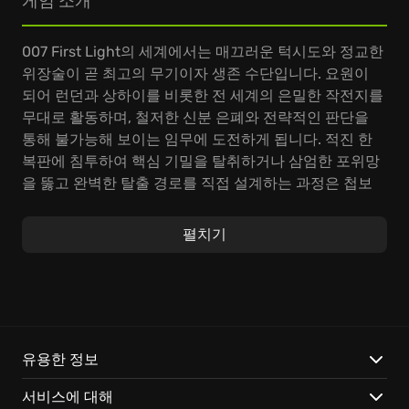
게임 소개
007 First Light의 세계에서는 매끄러운 턱시도와 정교한
위장술이 곧 최고의 무기이자 생존 수단입니다. 요원이
되어 런던과 상하이를 비롯한 전 세계의 은밀한 작전지를
무대로 활동하며, 철저한 신분 은폐와 전략적인 판단을
통해 불가능해 보이는 임무에 도전하게 됩니다. 적진 한
복판에 침투하여 핵심 기밀을 탈취하거나 삼엄한 포위망
을 뚫고 완벽한 탈출 경로를 직접 설계하는 과정은 첩보
원의 감각을 날카롭게 깨워줄 것입니다. 특히 IO
Interactive A/S가 선보이는 창의적인 레벨 설계를 통해
펼치기
주위의 평범한 기물 하나조차 전술적 도구로 활용하는 묘
미를 경험할 수 있습니다. 상황에 맞는 적절한 변장과 소
형 장비를 조합해 삼엄한 경계망을 침묵 속에 무력화하는
과정은 잠입 중심 액션 어드벤처의 정수를 보여줍니다.
군중 속에 녹아들어 목표물에 소리 없이 접근하거나 해킹
도구로 보안 시스템을 지능적으로 해제한 뒤 흔적 없이
유용한 정보
증발하는 정교한 플레이가 요구됩니다. 적의 순찰 경로를
서비스에 대해
면밀히 분석하고 돌발적인 변수에도 즉흥적인 전술로 대