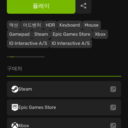
플레이
공유
액션
어드벤처
HDR
Keyboard
Mouse
Gamepad
Steam
Epic Games Store
Xbox
IO Interactive A/S
IO Interactive A/S
구매처
Steam
Epic Games Store
Xbox