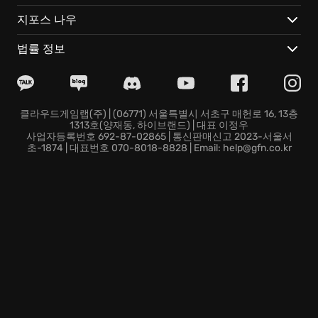
응하여 상황을 반전시키는 긴박함은 시리즈 특유의 고급
지포스 나우
스러운 분위기와 맞물려 압도적인 긴장감을 유지하게 만
듭니다. - GeForce NOW의 클라우드 기술을 활용하면 복
법률 정보
잡한 준비 없이 007 First Light가 구현한 세계 각지의 작
전 현장에 실시간 스트리밍으로 즉시 합류할 수 있습니
다. - 호환되는 노트북이나 스마트폰 등 선호하는 기기를
사용하여 물리적인 한계를 넘어 언제 어디서나 요원의 감
클라우드게임랩(주) | (06771) 서울특별시 서초구 매헌로 16, 13층
1313호(양재동, 하이브랜드) | 대표 이정우
각을 그대로 이어가며 미션을 수행하게 됩니다. - 클라우
사업자등록번호 692-87-02865 | 통신판매신고 2023-서울서
드 시스템이 진행 데이터를 실시간으로 보존하므로 장소
초-1874 | 대표번호 070-8018-8828 | Email: help@gfn.co.kr
를 옮겨 기기를 전환해도 중단했던 시점부터 곧바로 첩보
활동을 재개하는 유연함을 선사합니다.