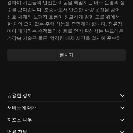
결하며 시민들의 안전한 이동을 책임지는 버스 운영의 정
수를 보여줍니다. 조종사로서 단순한 차량 운전을 넘어
신호 체계와 보행자 흐름이 정교하게 얽힌 도로 위에서
한 치의 오차 없는 주행 성능을 증명해야 합니다. 정류장
마다 대기하는 승객들의 신뢰를 얻기 위해서는 부드러운
가감속 기술은 물론, 엄격한 배차 시간을 철저히 준수하
는 고도의 전문성이 상시 요구됩니다.
펼치기
광활하게 펼쳐진 대도시의 명소들을 통과하며 안개나 폭
우 같은 기상 조건에 따른 가시거리 변화와 노면 마찰력
의 미묘한 차이를 현실감 있게 체험하게 됩니다. 실제 대
형 버스의 제어 패널을 고스란히 옮겨온 듯한 콕핏 내부
에서 각종 버튼과 계기판을 조작하며 노선을 완수하는 과
정은 시뮬레이션 장르 본연의 매력을 효과적으로 보여줍
유용한 정보
니다. 실시간 교통 데이터가 반영된 도로 위에서 혼잡 구
서비스에 대해
간을 피해 최적의 운행 경로를 설정하거나 돌발 상황에
유연하게 대처하며 숙련된 운영자로 거듭나게 됩니다.
지포스 나우
Saber Interactive USA가 정교하게 구현한 차체 거동과
법률 정보