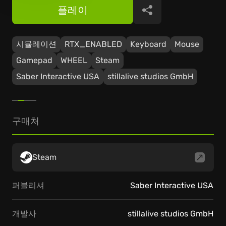
플레이
공유
시뮬레이션
RTX_ENABLED
Keyboard
Mouse
Gamepad
WHEEL
Steam
Saber Interactive USA
stillalive studios GmbH
구매처
Steam
퍼블리셔
Saber Interactive USA
개발사
stillalive studios GmbH