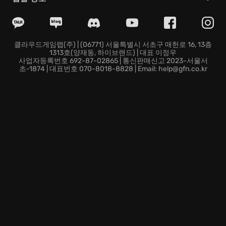
물리 메커니즘을 통해 대형 차량 조종 특유의 무게감 있
는 조작감을 선사하며 실제 주행과 같은 긴밀한 주행감을
유지해 줍니다.
GeForce NOW 클라우드 기술로 고해상도 환경에서만 표
클라우드게임랩(주) | (06771) 서울특별시 서초구 매헌로 16, 13층
1313호(양재동, 하이브랜드) | 대표 이정우
현 가능했던 도시의 디테일을 장치 제약 없이 즉각적으로
사업자등록번호 692-87-02865 | 통신판매신고 2023-서울서
경험할 수 있으며 장소에 상관없는 원활한 운행 데이터
초-1874 | 대표번호 070-8018-8828 | Email: help@gfn.co.kr
동기화를 지원합니다.
시간대에 따라 역동적으로 변하는 도시의 조명 기술과 살
아 숨 쉬는 풍경이 한데 어우러져 매 운행 시점마다 새로
운 도로 환경에서의 도전적인 과제를 즐길 수 있습니다.
도시의 원활한 흐름을 지탱하는 버스 운영 전문가로서 도
로 위의 새로운 여정을 시작하는 과정이 기다리고 있습니
다.