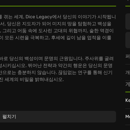
겪는 세계, Dice Legacy에서 당신의 이야기가 시작됩니
에서, 당신은 지도자가 되어 미지의 땅을 탐험하고 백성을
, 그리고 어둠 속에 도사린 고대의 위협까지, 숱한 역경이
이 모든 시련을 극복하고, 후세에 길이 남을 업적을 이룰
퍼
 바로 당신의 백성이며 문명의 근원입니다. 주사위를 굴려
성시키십시오. 뛰어난 전략과 약간의 행운은 당신의 문명
개
만으로는 충분하지 않습니다. 끊임없는 연구를 통해 신기
겨진 세계의 비밀을 밝혀내십시오.
게
K
위 면 하나하나의 가치를 극대화하는 전략적인 플레이가 필
펼치기
M
닌 문명을 선택하여, 오직 나만의 제국을 건설하십시오.
예측 불가능한 사건들이 당신을 기다립니다. 탐험을 통해 새