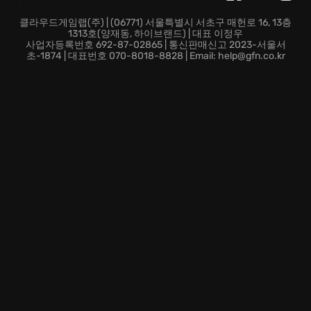
지를 효율적으로 사용하는 자만이 Revion Prime에서 살
아남을 수 있습니다.
클라우드게임랩(주) | (06771) 서울특별시 서초구 매헌로 16, 13층
1313호(양재동, 하이브랜드) | 대표 이정우
압도적인 힘을 자랑하는 보스 몬스터를 처치하고, 그 잔
사업자등록번호 692-87-02865 | 통신판매신고 2023-서울서
해로 강력한 장비를 제작하여 당신의 잠재력을 끌어올리
초-1874 | 대표번호 070-8018-8828 | Email: help@gfn.co.kr
십시오! 당신의 용기가 세상을 구할 겁니다.
Revion Prime에서는 당신의 모든 선택이 결과를 만들어
냅니다. 지금 Dolmen의 세계로 뛰어들어, 인류의 운명을
직접 결정하십시오!