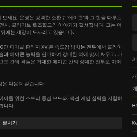
져 보세요. 운명은 강력한 소환수 '에이콘'과 그 힘을 다루는
 전사, 클라이브 로즈필드의 이야기가 펼쳐집니다. 그는 어
그 뒤에는 재앙이 도사리고 있습니다.
PG인 파이널 판타지 XVI은 속도감 넘치는 전투에서 클라이
술과 에이콘 능력을 연마하여 강대한 적에 맞서 싸우고, 나
퍼
넌트 간의 격돌은 거대한 에이콘 간의 장대한 전투로 이어
개
점은 다음과 같습니다.
게
이어를 위한 스토리 중심 모드와, 액션 게임 실력을 시험하
합니다.
H
경험하며, 박진감 넘치는 게임 플레이를 즐길 수 있습니다.
이드하고, 강력한 기술을 습득하여 더욱 강해질 수 있습니
펼치기
K
수극은, 당신을 매혹적인 다크 판타지 세계로 인도할 것입