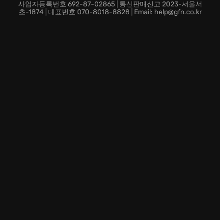
지금 바로 Hellboy Web of Wyrd 게임에 뛰어들어, 헬보
사업자등록번호 692-87-02865 | 통신판매신고 2023-서울서
이와 함께 Wyrd의 심오한 비밀을 파헤쳐 보세요!
초-1874 | 대표번호 070-8018-8828 | Email: help@gfn.co.kr