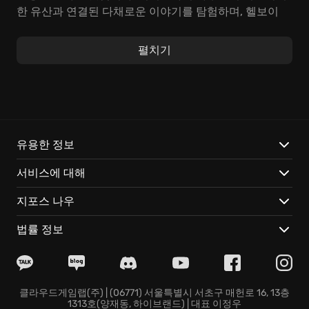
한 유산과 연결된 다채로운 이야기를 탐험하며, 헬보이
특유의 매력을 만끽할 수 있습니다.
펼치기
로그라이크 액션, 격투 게임의 짜릿함이 살아있는
Hellboy Web of Wyrd는 쉴 새 없이 몰아치는 악몽 같은
크리쳐와 호문쿨루스와의 전투를 통해 끊임없이 도전 정
신을 자극합니다. 적들의 패턴을 파악하고, 회피와 패링
을 활용하여 적을 제압하는 쾌감을 느껴보세요. 묵직한
펀치 한 방으로 적들을 날려 버리는 시원한 액션은 스트
유용한 정보
레스 해소에 제격입니다.
서비스에 대해
주요特徴:
지포스 나우
마이크 미뇰라의 원작을 충실히 반영한 강렬한 비주얼 스
법률 정보
타일
개성 넘치는 스토리가 돋보이는 독특하고 다양한 어드벤
처, 흥미진진함이 "만점"!
도전적인 전투, "액션" 본능을 일깨우는 짜릿한 타격감
클라우드게임랩(주) | (06771) 서울특별시 서초구 매헌로 16, 13층
1313호(양재동, 하이브랜드) | 대표 이정우