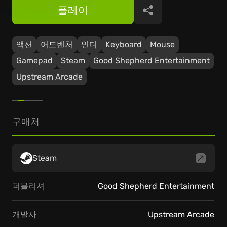
플레이
공유
액션
어드벤처
인디
Keyboard
Mouse
Gamepad
Steam
Good Shepherd Entertainment
Upstream Arcade
구매처
Steam
퍼블리셔
Good Shepherd Entertainment
개발사
Upstream Arcade