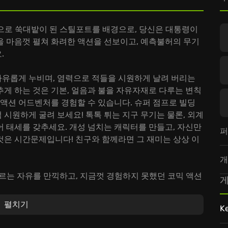
인의 침략으로 쑥대밭이 된 스틸포트를 배경으로, 당신은 대통령이
을 마음껏 펼쳐 화려한 액션을 선보이고, 예측불허의 무기
.
유롭게 누비며, 염력으로 적들을 시원하게 날려 버리는
게 하는 것은 기본, 얼음과 불을 자유자재로 다루는 변칙
 액션 어드벤처를 경험할 수 있습니다. 슈퍼 점프로 빌딩
시원하게 굴려 보세요! 톡톡 튀는 지구 무기는 물론, 외계
 태세를 갖추세요. 개성 넘치는 캐릭터를 만들고, 자신만
퍼
것은 시간문제입니다! 친구와 함께라면 그 재미는 상상 이
개
로 튈지 모르는 자유를 만끽하고, 지금껏 경험하지 못했던 코믹 액션
게
숨겨진 '대통령' 본능을 깨워 혼란스러운 세상을 시원하게
펼치기
K