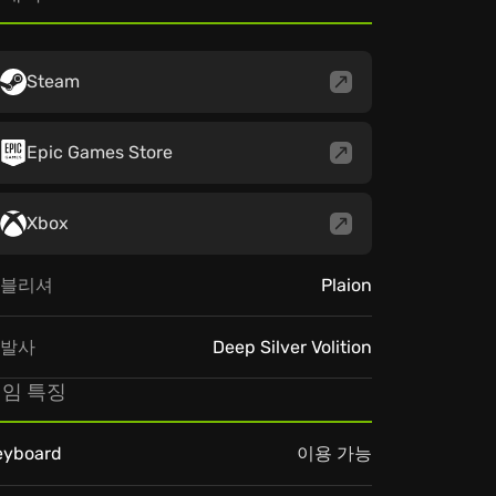
Steam
Epic Games Store
Xbox
블리셔
Plaion
발사
Deep Silver Volition
임 특징
eyboard
이용 가능