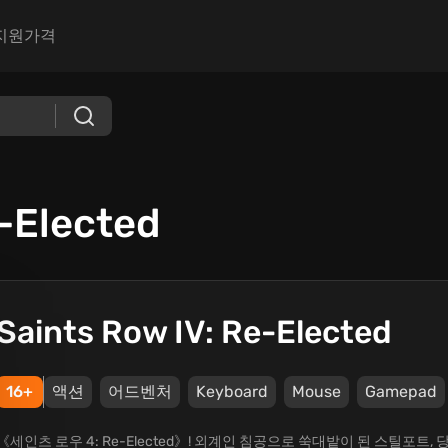
지원
가격
e-Elected
Saints Row IV: Re-Elected
16+
액션
어드벤처
Keyboard
Mouse
Gamepad
《세인츠 로우 4: Re-Elected》! 외계인 침공으로 쑥대밭이 된 스틸포트