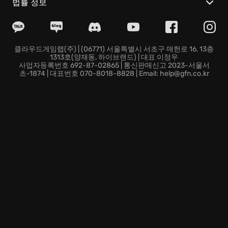
역동적인 파괴 시스템: 맵 전체를 부수고, 날려버리고, 산
법률 정보
산조각 낼 수 있는 파괴적인 환경이 전투에 독특한 변수
를 더합니다.
스타일리시한 비주얼: 강렬한 네온 색상과 독특한 아트
스타일이 어우러져 시각적인 즐거움을 선사하는 개성적
클라우드게임랩(주) | (06771) 서울특별시 서초구 매헌로 16, 13층
1313호(양재동, 하이브랜드) | 대표 이정우
인 게임 화면을 경험할 수 있습니다.
사업자등록번호 692-87-02865 | 통신판매신고 2023-서울서
Severed Steel만의 짜릿한 액션과 스타일리시한 게임플
초-1874 | 대표번호 070-8018-8828 | Email: help@gfn.co.kr
레이를 지금 경험해 보세요!