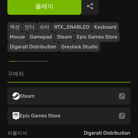
플레이
공유
액션
인디
슈터
RTX_ENABLED
Keyboard
Mouse
Gamepad
Steam
Epic Games Store
Digerati Distribution
Greylock Studio
구매처
Steam
Epic Games Store
퍼블리셔
Digerati Distribution