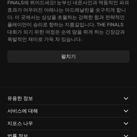
FINALS에 뛰어드세요! 눈부신 네온사인과 역동적인 파괴
효과가 어우러진 아레나는 아드레날린을 솟구치게 합니
다. 이 곳에서는 상상을 초월하는 강력한 힘과 전략적인
플레이만이 승리로 향하는 지름길입니다. THE FINALS
대회가 되기 위한 여정은 손에 땀을 쥐게 하는 긴장감과
폭발적인 재미로 가득 차 있습니다.
THE FINALS의 핵심은 팀워크와 순발력입니다. 다이내믹
펼치기
한 전장에서 펼쳐지는 치열한 전투에서 승리하기 위해서
는 팀원과의 완벽한 협동과 빠른 상황 판단이 필수적입니
다. 또한, 맵 곳곳에 숨겨진 다양한 전략적 요소들을 활용
하여 상대를 속이고 우위를 점하는 것이 중요합니다. 잊
지 마세요, 승리의 여신은 언제나 준비된 자의 편입니다.
유용한 정보
다음은 THE FINALS의 매력을 더욱 돋보이게 하는 핵심
서비스에 대해
요소들입니다:
지포스 나우
역동적인 파괴
: 맵 전체를 파괴하며 전략적인 요소를 활
용, 즉흥적인 플레이가 가능합니다.
법률 정보