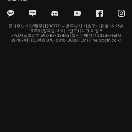
개성 넘치는 능력
: 각기 다른 스킬과 장비를 가진 참가자
(contender)를 선택하여 자신만의 플레이 스타일을 구축
할 수 있습니다.
클라우드 게이밍
: 언제 어디서든 고품질의 그래픽과 부드
클라우드게임랩(주) | (06771) 서울특별시 서초구 매헌로 16, 13층
1313호(양재동, 하이브랜드) | 대표 이정우
러운 게임 플레이를 경험할 수 있습니다.
사업자등록번호 692-87-02865 | 통신판매신고 2023-서울서
지금 바로 THE FINALS에 참가하여 짜릿한 승리의 순간
초-1874 | 대표번호 070-8018-8828 | Email: help@gfn.co.kr
을 만끽하고, 전 세계 시청자들에게 기억될 최고의 순간
들을 만들어 보세요! 당신의 용감한 도전을 응원합니다!