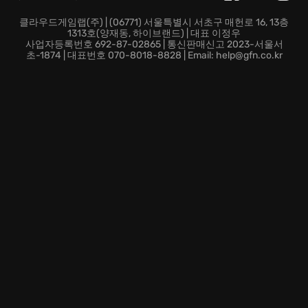
단순한 액션을 넘어, 전략적인 요소까지 가미된 실시간
전투 시스템을 통해 쾌감을 느껴보세요. 다양한 무기와
클라우드게임랩(주) | (06771) 서울특별시 서초구 매헌로 16, 13층
1313호(양재동, 하이브랜드) | 대표 이정우
스킬을 조합하여 자신만의 전투 스타일을 만들고, 강력한
사업자등록번호 692-87-02865 | 통신판매신고 2023-서울서
적들을 제압하세요.
초-1874 | 대표번호 070-8018-8828 | Email: help@gfn.co.kr
운명의 붓은 이미 당신의 이야기를 써내려 가기 시작했습
니다. 지금 바로 《軒轅劍柒》(Xuan-Yuan Sword VII)의
세계에 접속하여, 당신만의 전설을 완성하세요!