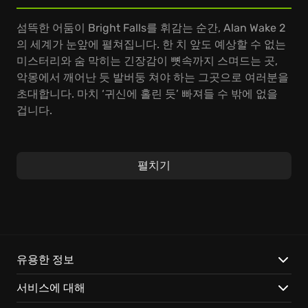
섬뜩한 어둠이 Bright Falls를 휘감는 순간, Alan Wake 2
의 세계가 눈앞에 펼쳐집니다. 한 치 앞도 예상할 수 없는
미스터리와 숨 막히는 긴장감이 뼛속까지 스며드는 곳,
악몽에서 깨어난 듯 발버둥 쳐야 하는 그곳으로 여러분을
초대합니다. 마치 ‘귀신에 홀린 듯’ 빠져들 수 밖에 없을
겁니다.
Alan Wake 2는 손에 땀을 쥐게 하는 게임플레이 경험을
선사합니다. Alan Wake와 Saga Anderson, 두 주인공의
펼치기
시점으로 교차하며 현실과 환상의 경계가 무너지는 기묘
한 사건들을 파헤쳐 보세요. 영화의 한 장면처럼 생생한
그래픽은 게임의 몰입도를 극대화하여, ‘밤길을 걷는 듯
한’ 스릴을 선사합니다. 액션과 어드벤처, 슈팅의 짜릿한
쾌감이 녹아든 이 이야기는, 마치 ‘꿈결’처럼 잊을 수 없는
기억으로 남을 것입니다.
유용한 정보
서비스에 대해
숨 막히는 어둠 속에서 Alan Wake 2가 선사하는 특별한