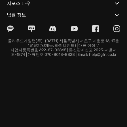
경험:
지포스 나우
한 번 시작하면 멈출 수 없는, 촘촘하게 얽힌 이야기!
법률 정보
단순한 공포를 넘어, 인간 심연을 파고드는 깊이 있는 스
토리텔링!
클라우드 게이밍으로도 끊김 없이 즐길 수 있는 최적화된
환경!
클라우드게임랩(주) | (06771) 서울특별시 서초구 매헌로 16, 13층
1313호(양재동, 하이브랜드) | 대표 이정우
자, Alan Wake 2의 세계로 뛰어들어 ‘등골이 오싹해지는’
사업자등록번호 692-87-02865 | 통신판매신고 2023-서울서
모험을 시작해 보세요. 하지만 칠흑 같은 어둠 속에서, 부
초-1874 | 대표번호 070-8018-8828 | Email: help@gfn.co.kr
디 길을 잃지 않도록….