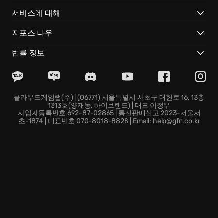
수집하고 강화하며 점점 더 거세지는 폭풍의 위협에 대비
서비스에 대해
하는 수집과 성장의 재미는 깊은 몰입감을 선사합니다.
팀원과의 긴밀한 소통과 효율적인 역할 분담을 통해 가장
지포스 나우
견고한 방어선을 구축하고 인류의 생존 구역을 넓혀나가
는 모든 과정은 매순간 새로운 즐거움을 약속합니
법률 정보
다.\n\n• 복잡한 요새 설계와 지능형 함정 시스템을 자유
롭게 결합하여 거대한 괴물 군단을 상대로 매번 다른 기
지 방어 전략을 설계하고 시도할 수 있습니다.\n•
GeForce NOW의 진보한 클라우드 플레이를 통해 기기 성
클라우드게임랩(주) | (06771) 서울특별시 서초구 매헌로 16, 13층
1313호(양재동, 하이브랜드) | 대표 이정우
능의 제약 없이 호환되는 모든 기기에서 즉시 전장에 뛰
사업자등록번호 692-87-02865 | 통신판매신고 2023-서울서
어들어 끊임 없는 액션을 만끽할 수 있습니다.\n• 동기화
초-1874 | 대표번호 070-8018-8828 | Email: help@gfn.co.kr
된 클라우드 기술 덕분에 장소를 옮겨도 게임 데이터가
실시간으로 보존되어 모바일이나 태블릿에서 곧바로 이
어하기가 가능한 플레이 환경을 경험하십시오.