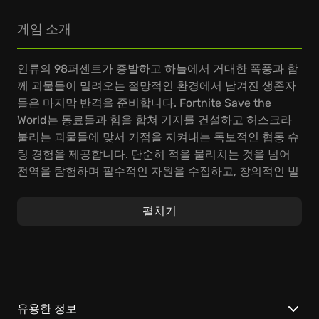
게임 소개
인류의 98퍼센트가 증발하고 하늘에서 거대한 폭풍과 함
께 괴물들이 밀려오는 절망적인 환경에서 남겨진 생존자
들은 마지막 반격을 준비합니다. Fortnite Save the
World는 동료들과 힘을 합쳐 기지를 건설하고 허스크라
불리는 괴물들에 맞서 거점을 지켜내는 독보적인 협동 슈
팅 경험을 제공합니다. 단순히 적을 물리치는 것을 넘어
전역을 탐험하며 필수적인 자원을 수집하고, 창의적인 빌
딩 시스템을 활용해 그 어떤 침입도 허용하지 않는 견고
한 요새와 치명적인 함정을 설계해야 합니다. 밀려드는
펼치기
적의 경로를 예측하여 전략적으로 구조물을 배치하고 화
력을 집중하며 승리를 쟁취하는 과정에서 치밀한 팀워크
의 진정한 가치를 발견할 수 있습니다.\n\n전장 상황에
맞춰 닌자, 건축가, 아웃랜더, 군인 등 고유한 탐색 능력과
강력한 전투 기술을 보유한 영웅들로 팀을 구성해 끊임없
이 도전하십시오. 수만 가지의 무기 설계도와 영웅들을
유용한 정보