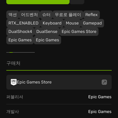
액션
어드벤처
슈터
무료로 플레이
Reflex
RTX_ENABLED
Keyboard
Mouse
Gamepad
DualShock4
DualSense
Epic Games Store
Epic Games
Epic Games
구매처
Epic Games Store
퍼블리셔
Epic Games
개발사
Epic Games